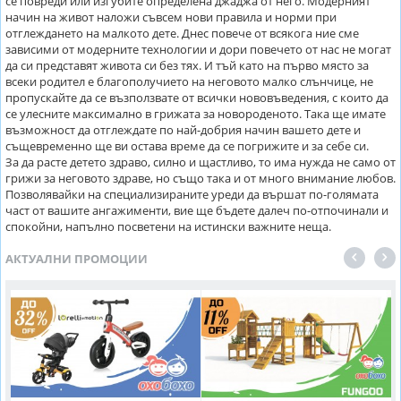
се повреди или изгубите определена джаджа от него. Модерният
начин на живот наложи съвсем нови правила и норми при
отглеждането на малкото дете. Днес повече от всякога ние сме
зависими от модерните технологии и дори повечето от нас не могат
да си представят живота си без тях. И тъй като на първо място за
всеки родител е благополучието на неговото малко слънчице, не
пропускайте да се възползвате от всички нововъведения, с които да
се улесните максимално в грижата за новороденото. Така ще имате
възможност да отглеждате по най-добрия начин вашето дете и
същевременно ще ви остава време да се погрижите и за себе си.
За да расте детето здраво, силно и щастливо, то има нужда не само от
грижи за неговото здраве, но също така и от много внимание любов.
Позволявайки на специализираните уреди да вършат по-голямата
част от вашите ангажименти, вие ще бъдете далеч по-отпочинали и
спокойни, напълно посветени на истински важните неща.
АКТУАЛНИ ПРОМОЦИИ