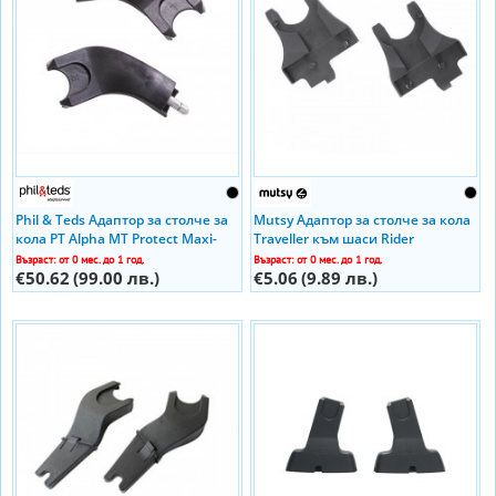
Phil & Teds Адаптор за столче за
Mutsy Адаптор за столче за кола
кола PT Alpha MT Protect Maxi-
Traveller към шаси Rider
Cosi и Cybex към количка
Възраст: от 0 мес. до 1 год.
Възраст: от 0 мес. до 1 год.
Phil&Teds Mod
€50.62
(99.00 лв.)
€5.06
(9.89 лв.)