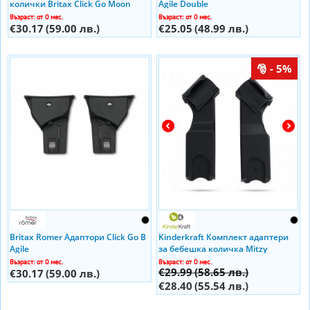
колички Britax Click Go Moon
Agile Double
Възраст: от 0 мес.
Възраст: от 0 мес.
€30.17
(59.00 лв.)
€25.05
(48.99 лв.)
- 5%
Britax Romer Адаптори Click Go B
Kinderkraft Комплект адаптери
Agile
за бебешка количка Mitzy
Възраст: от 0 мес.
Възраст: от 0 мес.
€29.99
(58.65 лв.)
€30.17
(59.00 лв.)
€28.40
(55.54 лв.)