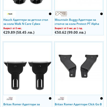
Hauck Адаптери за детски стол
Mountain Buggy Адаптори за
за кола Walk N Care Cybex
столче за кола Protect PT Alpha
Maxi Cosi Cybex към количка MB
Възраст: от 0 мес.
Възраст: от 0 мес. до 1 год.
€29.89
(58.45 лв.)
Duet
€50.62
(99.00 лв.)
Britax Romer Адаптори за
Britax Romer Адаптори Click Go B