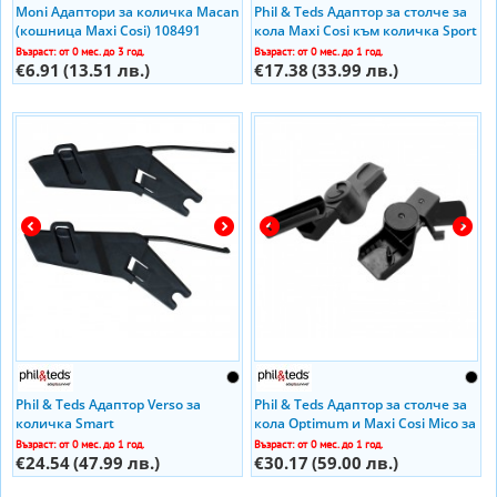
Moni Адаптори за количка Macan
Phil & Teds Адаптор за столче за
(кошница Maxi Cosi) 108491
кола Maxi Cosi към количка Sport
и Dash
Възраст: от 0 мес. до 3 год.
Възраст: от 0 мес. до 1 год.
€6.91
(13.51 лв.)
€17.38
(33.99 лв.)
Phil & Teds Адаптор Verso за
Phil & Teds Адаптор за столче за
количка Smart
кола Optimum и Maxi Cosi Mico за
количка Promenade
Възраст: от 0 мес. до 1 год.
Възраст: от 0 мес. до 1 год.
€24.54
(47.99 лв.)
€30.17
(59.00 лв.)