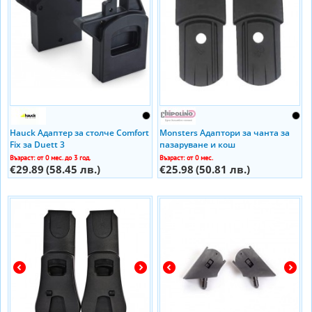
Hauck Адаптeр за столче Comfort
Monsters Адаптори за чанта за
Fix за Duett 3
пазаруване и кош
Възраст: от 0 мес. до 3 год.
Възраст: от 0 мес.
€29.89
(58.45 лв.)
€25.98
(50.81 лв.)