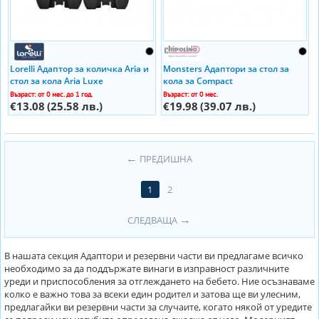
Lorelli Адаптор за количка Aria и
Monsters Адаптори за стол за
стол за кола Aria Luxe
кола за Compact
Възраст: от 0 мес. до 1 год.
Възраст: от 0 мес.
€13.08
(25.58 лв.)
€19.98
(39.07 лв.)
ПРЕДИШНА
1
2
СЛЕДВАЩА
В нашата секция Адаптори и резервни части ви предлагаме всичко
необходимо за да поддържате винаги в изправност различните
уреди и приспособления за отглеждането на бебето. Ние осъзнаваме
колко е важно това за всеки един родител и затова ще ви улесним,
предлагайки ви резервни части за случаите, когато някой от уредите