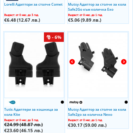
Lorelli Адаптори за столче Comet
Mutsy Адаптор за столче за кола
Safe2Go към количка Exo
Възраст: от 0 мес. до 3 год.
Възраст: от 0 мес. до 1 год.
€6.48
(12.67 лв.)
€5.06
(9.89 лв.)
- 6%
Tutis Адаптери за кошница за
Mutsy Адаптор за столче за кола
кола Kite
Safe2go за количка Nexo
Възраст: от 0 мес. до 3 год.
Възраст: от 0 мес. до 1 год.
€24.99
(48.87 лв.)
€30.17
(59.00 лв.)
€23.60
(46.15 лв.)