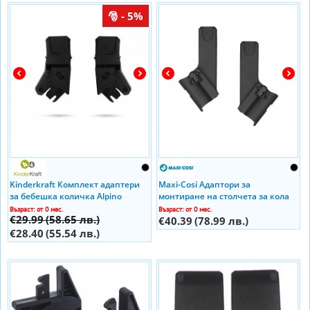
- 5%
Kinderkraft Комплект адаптери
Maxi-Cosi Адаптори за
за бебешка количка Alpino
монтиране на столчета за кола
към шасито на детска количка
Възраст: от 0 мес.
Възраст: от 0 мес.
€29.99
(58.65 лв.)
Mutsy NEXO
€40.39
(78.99 лв.)
€28.40
(55.54 лв.)