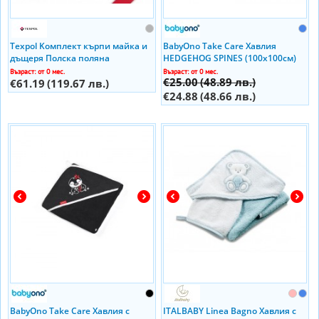
Texpol Kомплект кърпи майка и
BabyOno Take Care Хавлия
дъщеря Полска поляна
HEDGEHOG SPINES (100x100см)
Възраст: от 0 мес.
Възраст: от 0 мес.
€25.00
(48.89 лв.)
€61.19
(119.67 лв.)
€24.88
(48.66 лв.)
BabyOno Take Care Хавлия с
ITALBABY Linea Bagno Хавлия с