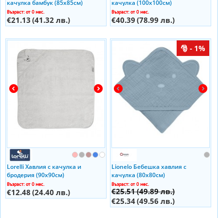
качулка бамбук (85х85см)
качулка (100x100см)
Възраст: от 0 мес.
Възраст: от 0 мес.
€21.13
(41.32 лв.)
€40.39
(78.99 лв.)
- 1%
Lorelli Хавлия с качулка и
Lionelo Бебешка хавлия с
бродерия (90х90см)
качулка (80x80см)
Възраст: от 0 мес.
Възраст: от 0 мес.
€25.51
(49.89 лв.)
€12.48
(24.40 лв.)
€25.34
(49.56 лв.)