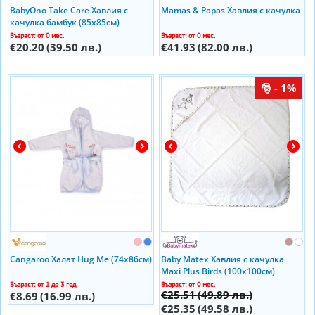
BabyOno Take Care Хавлия с
Mamas & Papas Хавлия с качулка
качулка бамбук (85х85см)
Възраст: от 0 мес.
Възраст: от 0 мес.
€20.20
(39.50 лв.)
€41.93
(82.00 лв.)
- 1%
Cangaroo Халат Hug Me (74х86см)
Baby Matex Хавлия с качулка
Maxi Plus Birds (100x100см)
Възраст: от 1 до 3 год.
Възраст: от 0 мес.
€25.51
(49.89 лв.)
€8.69
(16.99 лв.)
€25.35
(49.58 лв.)