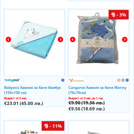
- 3%
Babyono Хавлия за баня бамбук
Cangaroo Хавлия за баня Manny
(100х100 см)
(76х76см)
Възраст: от 0 мес.
Възраст: от 0 мес. до 1 год.
€9.90
(19.36 лв.)
€23.01
(45.00 лв.)
€9.56
(18.69 лв.)
- 11%