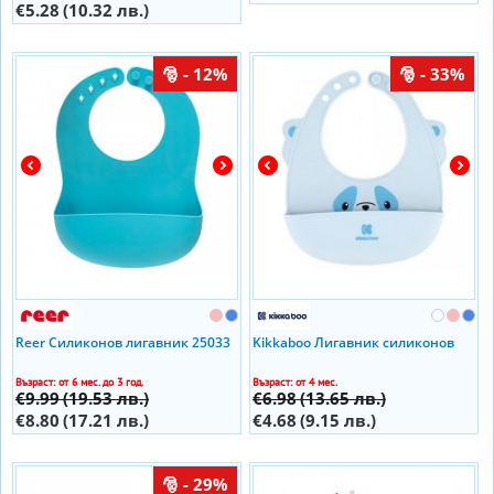
€5.28
(10.32 лв.)
- 12%
- 33%
Reer Силиконов лигавник 25033
Kikkaboo Лигавник силиконов
Възраст: от 6 мес. до 3 год.
Възраст: от 4 мес.
€9.99
(19.53 лв.)
€6.98
(13.65 лв.)
€8.80
(17.21 лв.)
€4.68
(9.15 лв.)
- 29%