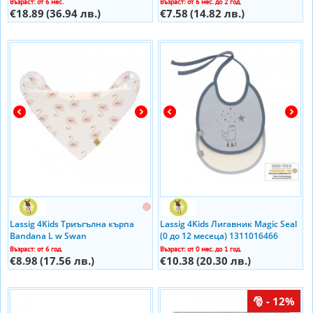
Възраст: от 6 мес.
Възраст: от 6 мес. до 2 год.
€18.89
(36.94 лв.)
€7.58
(14.82 лв.)
Lassig 4Kids Триъгълна кърпа
Lassig 4Kids Лигавник Magic Seal
Bandana L w Swan
(0 до 12 месеца) 1311016466
Възраст: от 6 год.
Възраст: от 0 мес. до 1 год.
€8.98
(17.56 лв.)
€10.38
(20.30 лв.)
- 12%