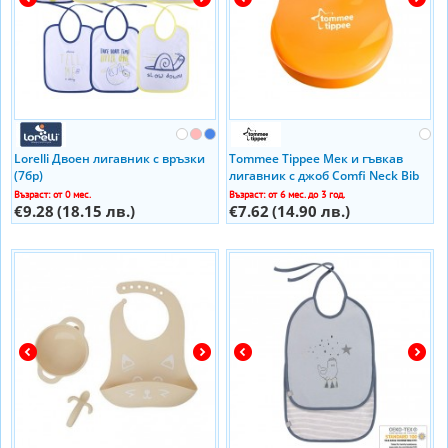
Lorelli Двоен лигавник с връзки
Tommee Tippee Мек и гъвкав
(7бр)
лигавник с джоб Comfi Neck Bib
Възраст: от 0 мес.
Възраст: от 6 мес. до 3 год.
€9.28
(18.15 лв.)
€7.62
(14.90 лв.)