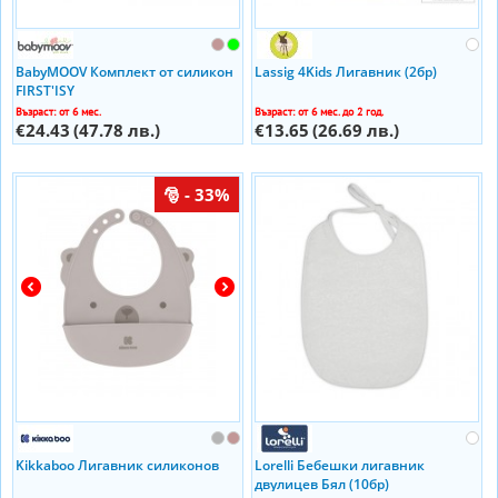
BabyMOOV Комплект от силикон
Lassig 4Kids Лигавник (2бр)
FIRST'ISY
Възраст: от 6 мес.
Възраст: от 6 мес. до 2 год.
€24.43
(47.78 лв.)
€13.65
(26.69 лв.)
- 33%
Kikkaboo Лигавник силиконов
Lorelli Бебешки лигавник
двулицев Бял (10бр)