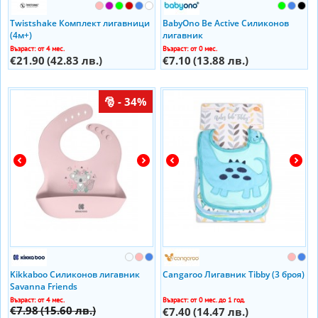
Twistshake Комплект лигавници
BabyOno Be Active Силиконов
(4м+)
лигавник
Възраст: от 4 мес.
Възраст: от 0 мес.
€21.90
(42.83 лв.)
€7.10
(13.88 лв.)
- 34%
Kikkaboo Силиконов лигавник
Cangaroo Лигавник Tibby (3 броя)
Savanna Friends
Възраст: от 4 мес.
Възраст: от 0 мес. до 1 год.
€7.98
(15.60 лв.)
€7.40
(14.47 лв.)