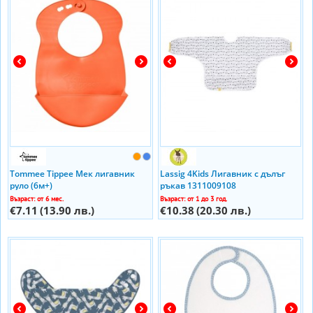
Tommee Tippee Мек лигавник
Lassig 4Kids Лигавник с дълъг
руло (6м+)
ръкав 1311009108
Възраст: от 6 мес.
Възраст: от 1 до 3 год.
€7.11
(13.90 лв.)
€10.38
(20.30 лв.)