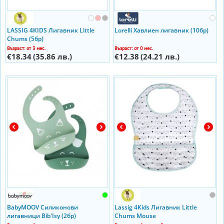
LASSIG 4KIDS Лигавник Little
Lorelli Хaвлиен лигавник (10бр)
Chums (5бр)
Възраст: от 3 мес.
Възраст: от 0 мес.
€18.34
(35.86 лв.)
€12.38
(24.21 лв.)
BabyMOOV Силиконови
Lassig 4Kids Лигавник Little
лигавници Bib'Isy (2бр)
Chums Mouse