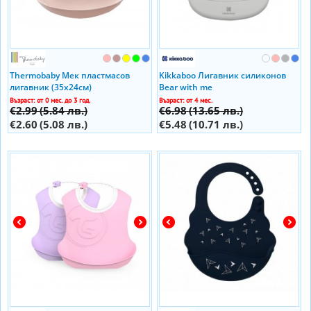
Thermobaby Мек пластмасов
Kikkaboo Лигавник силиконов
лигавник (35х24см)
Bear with me
Възраст: от 0 мес. до 3 год.
Възраст: от 4 мес.
€2.99
(5.84 лв.)
€6.98
(13.65 лв.)
€2.60
(5.08 лв.)
€5.48
(10.71 лв.)