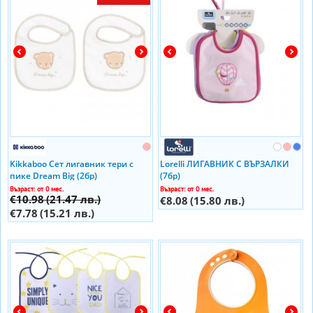
Kikkaboo Сет лигавник тери с
Lorelli ЛИГАВНИК С ВЪРЗАЛКИ
пике Dream Big (2бр)
(7бр)
Възраст: от 0 мес.
Възраст: от 0 мес.
€10.98
(21.47 лв.)
€8.08
(15.80 лв.)
€7.78
(15.21 лв.)