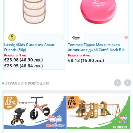
Lassig 4Kids Лигавник About
Tommee Tippee Мек и гъвкав
Friends (5бр)
лигавник с джоб Comfi Neck Bib
(6м+)
Възраст: от 3 мес.
Възраст: от 6 мес.
€23.98
(46.90 лв.)
€8.13
(15.90 лв.)
€23.95
(46.84 лв.)
АКТУАЛНИ ПРОМОЦИИ