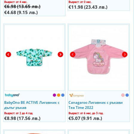
Възраст: от 4 мес.
Възраст: от 0 мес.
€6.98
(13.65 лв.)
€11.98
(23.43 лв.)
€4.68
(9.15 лв.)
BabyOno BE ACTIVE Лигавник с
Canagaroo Лигавник с ръкави
дълъг ръкав
Tea Time 2022
Възраст: от 2 до 4 год.
Възраст: от 6 мес. до 3 год.
€8.98
(17.56 лв.)
€5.07
(9.91 лв.)