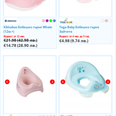
Kikkaboo Бебешко гърне Whale
Tega Baby Бебешко гърне
(12м.+)
Зайчета
Възраст: от 12 мес.
Възраст: от 6 мес. до 3 год.
€21.98
(42.98 лв.)
€4.98
(9.74 лв.)
€14.78
(28.90 лв.)