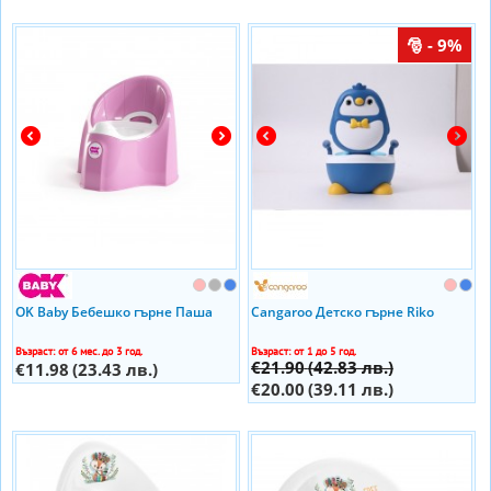
- 9%
OK Baby Бебешко гърне Паша
Cangaroo Детско гърне Riko
Възраст: от 6 мес. до 3 год.
Възраст: от 1 до 5 год.
€21.90
(42.83 лв.)
€11.98
(23.43 лв.)
€20.00
(39.11 лв.)