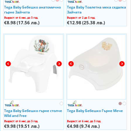
Tega Baby Бебешко анатомично
Tega Baby Тоалетна мека седалка
гърне Зайчета
Зайчета
Възраст: от 6 мес. до 3 год.
Възраст: от 2 до 5 год.
€8.98
(17.56 лв.)
€12.98
(25.38 лв.)
Tega Baby Бебешко гърне столче
Tega Baby Бебешко Гърне Мече
Wild and Free
Възраст: от 6 мес. до 3 год.
Възраст: от 6 мес. до 3 год.
€9.98
(19.51 лв.)
€4.98
(9.74 лв.)