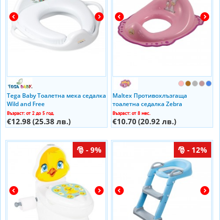
Tega Baby Тоалетна мека седалка
Maltex Противохлъзгаща
Wild and Free
тоалетна седалка Zebra
Възраст: от 2 до 5 год.
Възраст: от 8 мес.
€12.98
(25.38 лв.)
€10.70
(20.92 лв.)
- 9%
- 12%