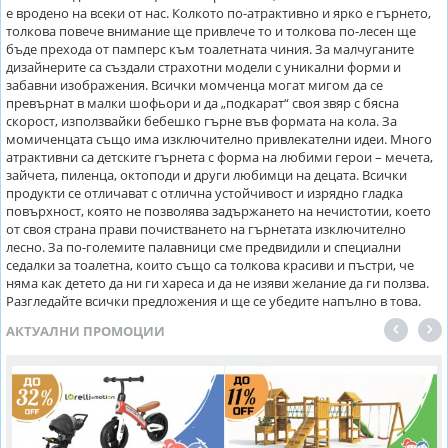
е вродено на всеки от нас. Колкото по-атрактивно и ярко е гърнето,
толкова повече внимание ще привлече то и толкова по-лесен ще
бъде прехода от памперс към тоалетната чиния. За малчуганите
дизайнерите са създали страхотни модели с уникални форми и
забавни изображения. Всички момченца могат мигом да се
превърнат в малки шофьори и да „подкарат“ своя звяр с бясна
скорост, използвайки бебешко гърне във формата на кола. За
момиченцата също има изключително привлекателни идеи. Много
атрактивни са детските гърнета с форма на любими герои – мечета,
зайчета, пиленца, октоподи и други любимци на децата. Всички
продукти се отличават с отлична устойчивост и изрядно гладка
повърхност, която не позволява задържането на нечистотии, което
от своя страна прави почистването на гърнетата изключително
лесно. За по-големите палавници сме предвидили и специални
седалки за тоалетна, които също са толкова красиви и пъстри, че
няма как детето да ни ги хареса и да не изяви желание да ги ползва.
Разгледайте всички предложения и ще се убедите напълно в това.
АКТУАЛНИ ПРОМОЦИИ