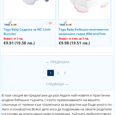
Tega Baby Седалка за WC Little
Tega Baby Бебешко анатомично
Bunnies
музикално гърне Wild and Free
Възраст: от 2 год.
Възраст: от 6 мес. до 3 год.
€9.91
(19.38 лв.)
€9.98
(19.51 лв.)
ПРЕДИШНА
1
2
3
СЛЕДВАЩА
В тази секция ви предлагаме да разгледате най-новите и практични
модели бебешки гърнета, с които преминаването на вашето
слънчице от пелени към тоалетната за възрастни ще бъде много по-
леко и комфортно.Всяко дете иска да подражава на своите родители
и е готово да опита нещо ново и различно, тъй като любопитството