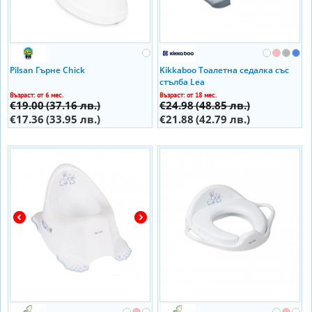
Pilsan Гърне Chick
Kikkaboo Тоалетна седалка със
стълба Lea
Възраст: от 6 мес.
Възраст: от 18 мес.
€19.00
(37.16 лв.)
€24.98
(48.85 лв.)
€17.36
(33.95 лв.)
€21.88
(42.79 лв.)