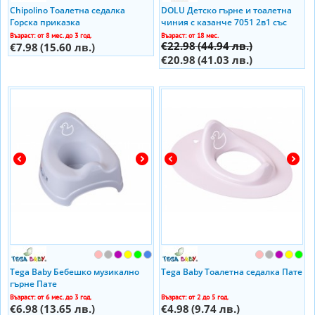
Chipolino Тоалетна седалка
DOLU Детско гърне и тоалетна
Горска приказка
чиния с казанче 7051 2в1 със
звуци
Възраст: от 8 мес. до 3 год.
Възраст: от 18 мес.
€22.98
(44.94 лв.)
€7.98
(15.60 лв.)
€20.98
(41.03 лв.)
Tega Baby Бебешко музикално
Tega Baby Тоалетна седалка Пате
гърне Пате
Възраст: от 6 мес. до 3 год.
Възраст: от 2 до 5 год.
€6.98
(13.65 лв.)
€4.98
(9.74 лв.)