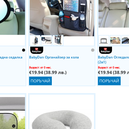
адна седалка
BabyDan Органайзер за кола
BabyDan Огледало
(2в1)
Възраст: от 0 мес.
Възраст: от 0 мес.
€19.94
(38.99 лв.)
€19.94
(38.99 
ПОРЪЧАЙ
ПОРЪЧАЙ