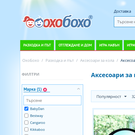
Доставка
РАЗХОДКА И ПЪТ
ОТГЛЕЖДАНЕ И ДОМ
ИГРА НАВЪН
ИГРА
ОхоБохо
/
Разходка и път
/
Аксесоари за кола
/
Аксесоа
Аксесоари за
ФИЛТРИ
Марка (1)
Популярност
3
BabyDan
Bestway
Cangaroo
Kikkaboo