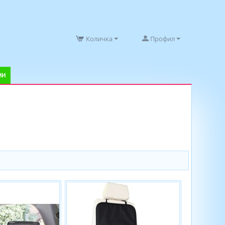
Количка
Профил
ИИ