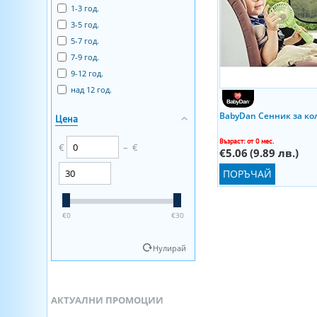
1-3 год.
3-5 год.
5-7 год.
7-9 год.
9-12 год.
над 12 год.
BabyDan Сенник за кол
Цена
Възраст: от 0 мес.
€
–
€
€5.06
(9.89 лв.)
ПОРЪЧАЙ
‎€
0
‎€
30
Нулирай
АКТУАЛНИ ПРОМОЦИИ