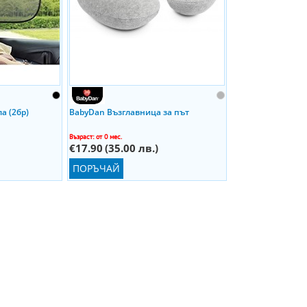
а (2бр)
BabyDan Възглавница за път
Възраст: от 0 мес.
€17.90
(35.00 лв.)
ПОРЪЧАЙ