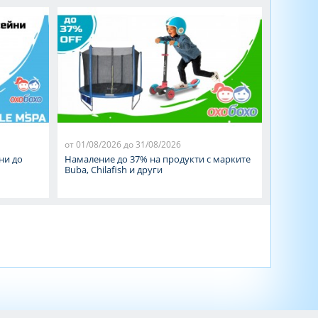
от 01/08/2026 до 31/08/2026
от 01/08/
ни до
Намаление до 37% на продукти с марките
Намалени
Buba, Chilafish и други
MBG Gro