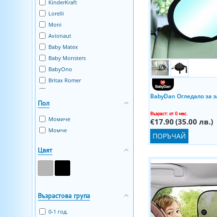
KinderKraft
Lorelli
Moni
Avionaut
Baby Matex
Baby Monsters
BabyOno
Britax Romer
Chipolino
BabyDan Огледало за з
Пол
Hauck
KOSI
Възраст: от 0 мес.
Момиче
€17.90
(35.00 лв.)
Lionelo
Момче
ПОРЪЧАЙ
LittleLife
Mountain Buggy
Цвят
Munchkin
Reer
Seven
Taf Toys
Възрастова група
Tutis
0-1 год.