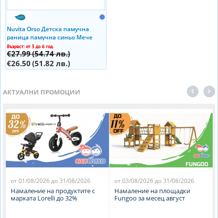
Nuvita Orso Детска памучна
раница памучна синьо Мече
(25x30см)
Възраст: от 3 до 6 год.
€27.99
(54.74 лв.)
€26.50
(51.82 лв.)
АКТУАЛНИ ПРОМОЦИИ
от 01/08/2026 до 31/08/2026
от 03/08/2026 до 31/08/2026
Намаление на продуктите с
Намаление на площадки
марката Lorelli до 32%
Fungoo за месец август