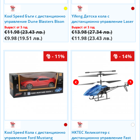
Kool Speed Бъги с дистанционно
Yifeng Детска кола с
управление Dune Blasters Bison
дистанционно управление Laser
Magnum
Radio C
Възраст: от 3 год.
Възраст: от 3 год.
€11.98
(23.43 лв.)
€13.98
(27.34 лв.)
€9.98
(19.51 лв.)
€11.98
(23.43 лв.)
- 11%
- 14%
Kool Speed Кола с дистанционно
HKTEC Хеликоптер с
управление Ford Mustang
дистанционно управление Fast