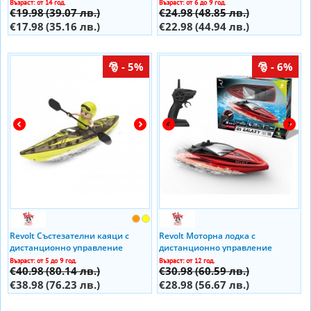
пушек Vapor
Възраст: от 14 год.
Възраст: от 6 до 9 год.
€19.98
(39.07 лв.)
€24.98
(48.85 лв.)
€17.98
(35.16 лв.)
€22.98
(44.94 лв.)
- 5%
- 6%
Revolt Състезателни каяци с
Revolt Моторна лодка с
дистанционно управление
дистанционно управление
Rapids Raiders
Galaxy Q5
Възраст: от 5 до 9 год.
Възраст: от 12 год.
€40.98
(80.14 лв.)
€30.98
(60.59 лв.)
€38.98
(76.23 лв.)
€28.98
(56.67 лв.)