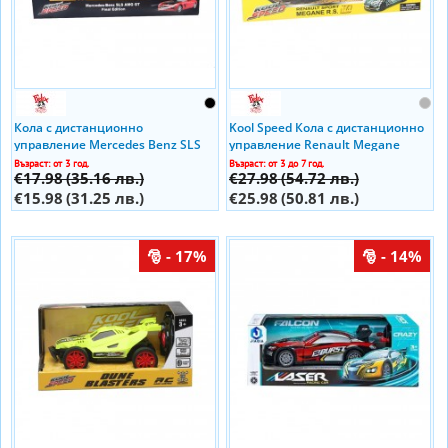
Кола с дистанционно
Kool Speed Кола с дистанционно
управление Mercedes Benz SLS
управление Renault Megane
(1:16)
Възраст: от 3 год.
Възраст: от 3 до 7 год.
€17.98
(35.16 лв.)
€27.98
(54.72 лв.)
€15.98
(31.25 лв.)
€25.98
(50.81 лв.)
- 17%
- 14%