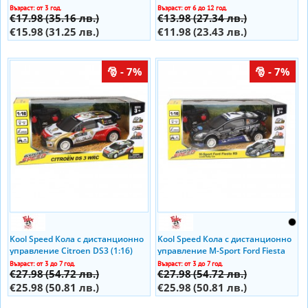
Flight
Възраст: от 3 год.
Възраст: от 6 до 12 год.
€17.98
(35.16 лв.)
€13.98
(27.34 лв.)
€15.98
(31.25 лв.)
€11.98
(23.43 лв.)
- 7%
- 7%
Kool Speed Кола с дистанционно
Kool Speed Кола с дистанционно
управление Citroen DS3 (1:16)
управление M-Sport Ford Fiesta
(1:16)
Възраст: от 3 до 7 год.
Възраст: от 3 до 7 год.
€27.98
(54.72 лв.)
€27.98
(54.72 лв.)
€25.98
(50.81 лв.)
€25.98
(50.81 лв.)