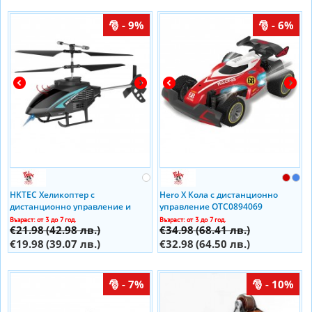
- 9%
- 6%
HKTEC Хеликоптер с
Hero X Кола с дистанционно
дистанционно управление и
управление OTC0894069
система за избягване на
Възраст: от 3 до 7 год.
Възраст: от 3 до 7 год.
€21.98
(42.98 лв.)
€34.98
(68.41 лв.)
препятствия Y Series
€19.98
(39.07 лв.)
€32.98
(64.50 лв.)
- 7%
- 10%