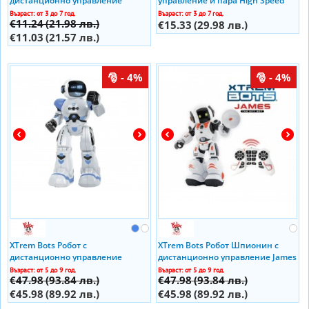
дистанционно управление
управление и пара High Speed
Engineering Vehicle Radio/C
Off-Road 2305F0006 Ibizo
Възраст: от 3 до 7 год.
Възраст: от 3 до 7 год.
€11.24
(21.98 лв.)
2011F190 Ibizo
€15.33
(29.98 лв.)
€11.03
(21.57 лв.)
- 4%
- 4%
XTrem Bots Робот с
XTrem Bots Робот Шпионин с
дистанционно управление
дистанционно управление James
Robbie XT3803272
XT3803084
Възраст: от 5 до 9 год.
Възраст: от 5 до 9 год.
€47.98
(93.84 лв.)
€47.98
(93.84 лв.)
€45.98
(89.92 лв.)
€45.98
(89.92 лв.)