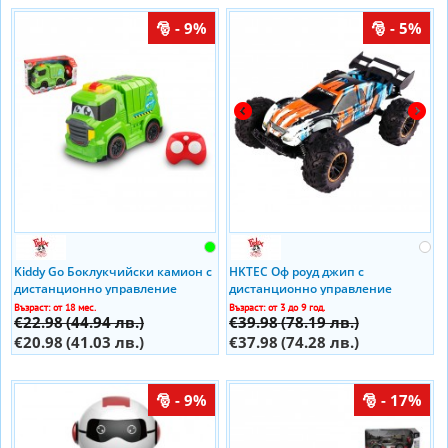
- 9%
- 5%
Kiddy Go Боклукчийски камион с
HKTEC Оф роуд джип с
дистанционно управление
дистанционно управление
Vanguard
Възраст: от 18 мес.
Възраст: от 3 до 9 год.
€22.98
(44.94 лв.)
€39.98
(78.19 лв.)
€20.98
(41.03 лв.)
€37.98
(74.28 лв.)
- 9%
- 17%