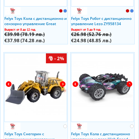
Felyx Toys Кола с дистанционно и
Felyx Toys Робот с дистанционно
сензорно управление Great
управление Lezo ZY958134
2105F924
Възраст: от 8 до 12 год.
Възраст: от 3 до 9 год.
€39.98
(78.19 лв.)
€26.98
(52.76 лв.)
€37.98
(74.28 лв.)
€24.98
(48.85 лв.)
- 2%
Felyx Toys Снегорин с
Felyx Toys Кола с дистанционно