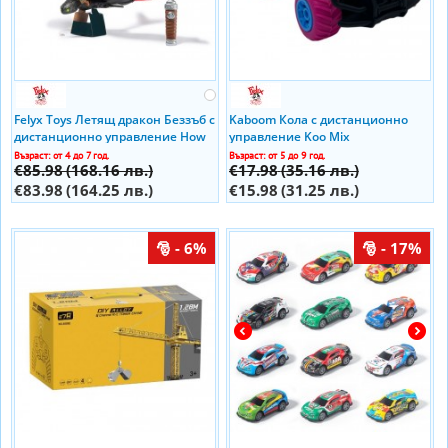
Felyx Toys Летящ дракон Беззъб с
Kaboom Кола с дистанционно
дистанционно управление How
управление Koo Mix
To Train You Dragon
Възраст: от 4 до 7 год.
Възраст: от 5 до 9 год.
€85.98
(168.16 лв.)
€17.98
(35.16 лв.)
€83.98
(164.25 лв.)
€15.98
(31.25 лв.)
- 6%
- 17%