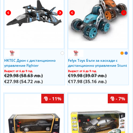
HKTEC Дрон с дистанционно
Felyx Toys Бъги за каскади с
управление Fighter
дистанционно управление Stunt
Car Five Wheel 2109F301
Възраст: от 6 до 9 год.
Възраст: от 6 до 9 год.
€29.98
(58.63 лв.)
€19.98
(39.07 лв.)
€27.98
(54.72 лв.)
€17.98
(35.16 лв.)
- 11%
- 7%