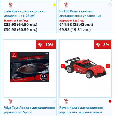
Joele Кран с дистанционно
HKTEC Кола в кенче с
управление (128 см)
дистанционно управление
Възраст: от 3 до 7 год.
Възраст: от 3 до 7 год.
€32.98
(64.50 лв.)
€11.98
(23.43 лв.)
€30.98
(60.59 лв.)
€9.98
(19.51 лв.)
- 10%
- 8%
Felyx Toys Лодка с дистанционно
Revolt Кола с дистанционно
управление Speed
управление и реалистичен