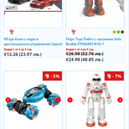
NToys Кола с пара и
Felyx Toys Робот с часовник Kids
дистанционно управление Speed
Buddy ZY926491/616-1
Racer 7138544 Ibizo
Възраст: от 6 до 9 год.
Възраст: от 6 до 9 год.
€26.98
(52.76 лв.)
€12.26
(23.97 лв.)
€24.98
(48.85 лв.)
- 5%
- 7%