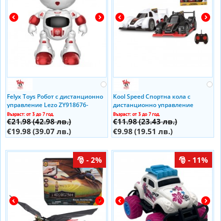
Felyx Toys Робот с дистанционно
Kool Speed Спортна кола с
управление Lezo ZY918676-
дистанционно управление
99333-2
Възраст: от 3 до 7 год.
Възраст: от 3 до 7 год.
€21.98
(42.98 лв.)
€11.98
(23.43 лв.)
€19.98
(39.07 лв.)
€9.98
(19.51 лв.)
- 2%
- 11%