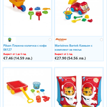
Pilsan Плажна количка с кофа
Marioinex Bartek Камьон с
06127
комплект за пясък
Възраст: от 1 до 5 год.
Възраст: от 1 год.
€7.46
(14.59 лв.)
€27.90
(54.56 лв.)