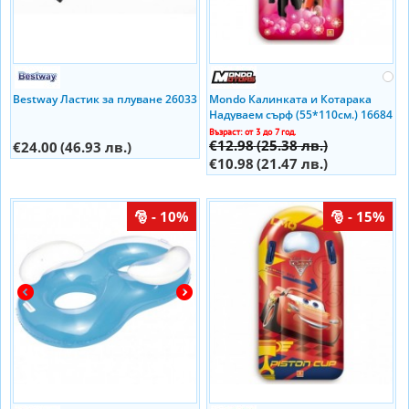
Bestway Ластик за плуване 26033
Mondo Калинката и Котарака
Надуваем сърф (55*110см.) 16684
Възраст: от 3 до 7 год.
€12.98
(25.38 лв.)
€24.00
(46.93 лв.)
€10.98
(21.47 лв.)
- 10%
- 15%