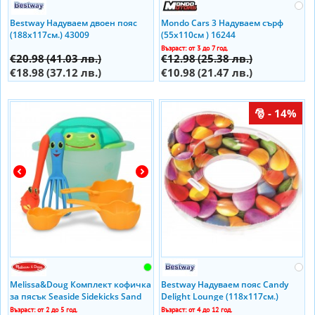
Bestway Надуваем двоен пояс
Mondo Cars 3 Надуваем сърф
(188x117см.) 43009
(55x110см ) 16244
Възраст: от 3 до 7 год.
€20.98
(41.03 лв.)
€12.98
(25.38 лв.)
€18.98
(37.12 лв.)
€10.98
(21.47 лв.)
- 14%
Melissa&Doug Комплект кофичка
Bestway Надуваем пояс Candy
за пясък Seaside Sidekicks Sand
Delight Lounge (118x117см.)
Baking Set 16432
43186
Възраст: от 2 до 5 год.
Възраст: от 4 до 12 год.