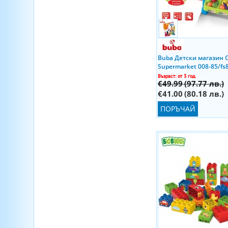
Hauck
Lego Marvel Super Heroes
HEADU
Lego Ninjago
Heye
Lego Sonic
Hi Pando
Lego Star Wars
Hola toys
Lego Super Heroes
Buba Детски магазин 
Hoogar
Supermarket 008-85/fs
Lego Super Mario
Huanger
Възраст: от 3 год.
Lego Technic
€49.99
(97.77 лв.)
iDance
Lego Wednesday
€41.00
(80.18 лв.)
iM.Master
Lego Wicked
Infantino
ПОРЪЧАЙ
Little Live Pets
InfiniFUN
Ludattica
IOTOBO
Maisto All Stars
Jada Toys
Maisto SP Edition
Jar Melo
Marvel
Jazwares
McLaren
JDLT
McQueen
Junca
Mechanics Laboratory
J`adore
Mercedes-Benz
Käthe Kruse
Mickey Mouse
Keel Toys