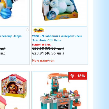
 светеща Зебра
WINFUN Забавният интерактивен
Зайо-Байо 195 Ibizo
Възраст: от 6 мес.
лв.)
€30.68
(60.00 лв.)
лв.)
€23.81
(46.56 лв.)
Не е наличен
- 18%