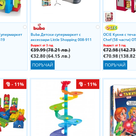
Супермаркет
Buba Детски супермаркет с
OCIE Кухня с теч
819
аксесоари Little Shopping 008-911
Chef (58 части) 
Възраст: от 3 год.
Възраст: от 3 год.
€39.99
(78.21 лв.)
€72.98
(142.73
€32.80
(64.15 лв.)
€70.98
(138.82
ПОРЪЧАЙ
ПОРЪЧАЙ
- 11%
- 11%