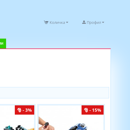
Количка
Профил
ИИ
- 3%
- 15%