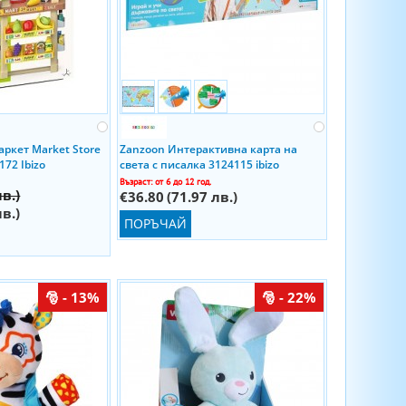
аркет Market Store
Zanzoon Интерактивна карта на
172 Ibizo
света с писалка 3124115 ibizo
Възраст: от 6 до 12 год.
лв.)
€36.80
(71.97 лв.)
лв.)
ПОРЪЧАЙ
- 13%
- 22%