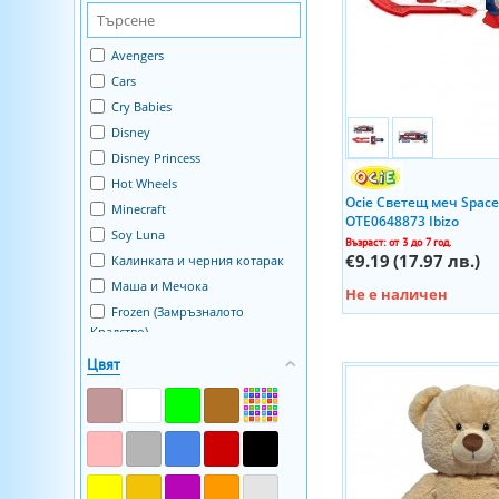
Ambassador
Ambi toys
Anatolian
Avengers
Andreu Toys
Cars
Arias
Cry Babies
Asi Dolls
Disney
Asis
Disney Princess
Astra
Hot Wheels
Ocie Светещ меч Spac
BabyDan
Minecraft
OTE0648873 Ibizo
BabyOno
Soy Luna
Възраст: от 3 до 7 год.
Bali Bazoo
€9.19
(17.97 лв.)
Калинката и черния котарак
BanBao
Маша и Мечока
Не е наличен
Bandai
Frozen (Замръзналото
Кралство)
BaobaB
Spiderman
Bass&Bass
Цвят
Star Wars
Battat
TMNT - Костенурките Нинджа
Bayer
Transformers
Beluga
Paw Patrol
Beppe
101 Далматинци
Big Bang Science