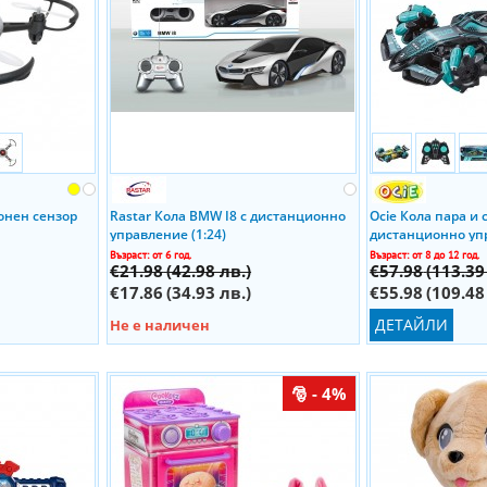
онен сензор
Rastar Кола BMW I8 с дистанционно
Ocie Кола пара и
управление (1:24)
дистанционно уп
Racer OTC088208
Възраст: от 6 год.
Възраст: от 8 до 12 год.
€21.98
(42.98 лв.)
€57.98
(113.39
€17.86
(34.93 лв.)
€55.98
(109.48
ДЕТАЙЛИ
Не е наличен
- 4%