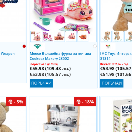
e Weapon
Moose Вълшебна фурна за печива
IMC Toys Интера
Cookeez Makery 23502
81314
Възраст: от 5 до 9 год.
Възраст: от 2 до 5 год.
€55.98
(109.48 лв.)
€53.98
(105.57
€53.98
(105.57 лв.)
€51.98
(101.66
ПОРЪЧАЙ
ПОРЪЧАЙ
- 5%
- 18%