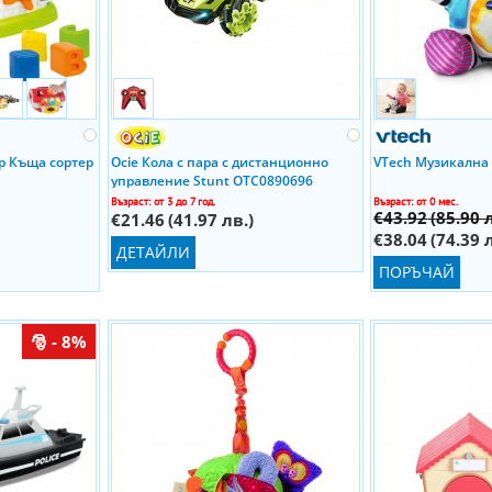
р Къща сортер
Ocie Кола с пара с дистанционно
VTech Mузикална
управление Stunt OTC0890696
Възраст: от 3 до 7 год.
Възраст: от 0 мес.
€43.92
(85.90 
€21.46
(41.97 лв.)
€38.04
(74.39 
ДЕТАЙЛИ
ПОРЪЧАЙ
- 8%