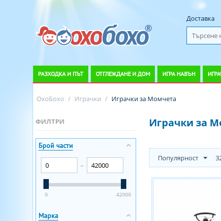
Доставка
РАЗХОДКА И ПЪТ
ОТГЛЕЖДАНЕ И ДОМ
ИГРА НАВЪН
ИГРА
ОхоБохо
/
Играчки
/
Играчки за Момчета
Играчки за М
ФИЛТРИ
Брой части
Популярност
3
–
0
42000
Марка