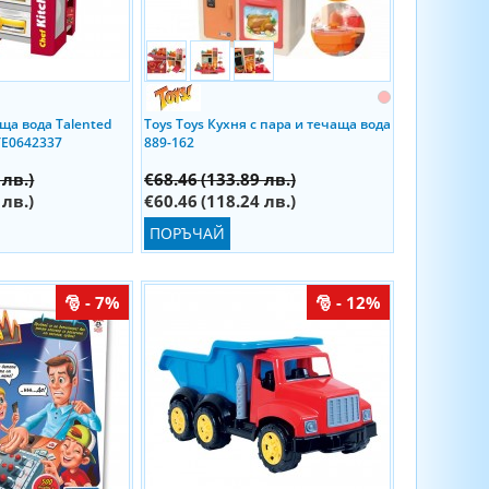
аща вода Talented
Toys Toys Кухня с пара и течаща вода
OTE0642337
889-162
 лв.)
€68.46
(133.89 лв.)
 лв.)
€60.46
(118.24 лв.)
ПОРЪЧАЙ
- 7%
- 12%