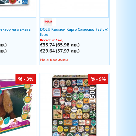
тектор на лъжата
DOLU Камион Карго Самосвал (83 см)
Ibizo
Възраст: от 3 год.
лв.)
€33.74
(65.98 лв.)
лв.)
€29.64
(57.97 лв.)
Не е наличен
- 3%
- 9%