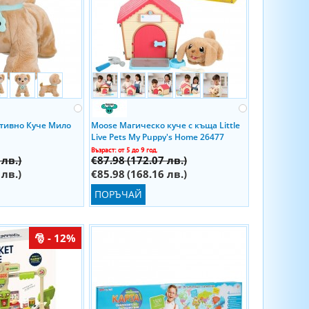
ктивно Куче Мило
Moose Магическо куче с къща Little
Live Pets My Puppy's Home 26477
Възраст: от 5 до 9 год.
 лв.)
€87.98
(172.07 лв.)
 лв.)
€85.98
(168.16 лв.)
ПОРЪЧАЙ
- 12%