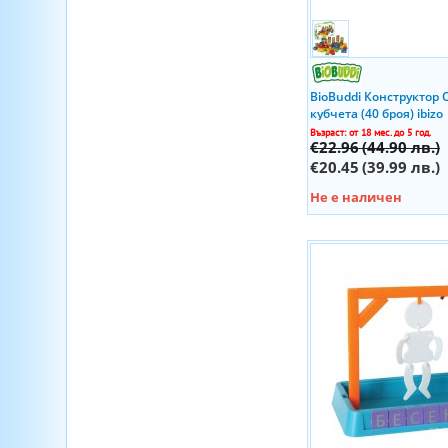
Mini Cooper
Kidian
Minions
Koco Bricks
Minnie Mouse
Kool Speed
Monster flex
KSG Crafts
BioBuddi Конструктор
Montessori
Lassig
кубчета (40 броя) ibizo
National Geographic
Learning Resources
Възраст: от 18 мес. до 5 год.
€22.96
(44.90 лв.)
Nature
Lego
€20.45
(39.99 лв.)
NERF
Lelin Toys
Our Generation
Не е наличен
Lena
Pamper Petz
Levenhuk
Peifen
Li'l Woodzeez
Peppa pig
Lifetime
Play-Doh
Lisciani
Pokemon
Ludic
Porsche
Lumpin
power rangers
Maisto Tech
Range Rover
Majorette
Rover
Mamas&Papas
Science
Marioinex
Science Lab