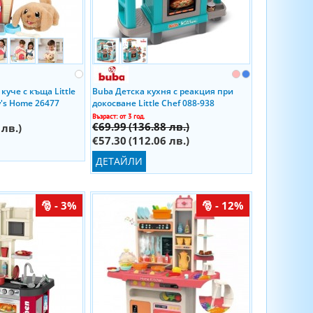
куче с къща Little
Buba Детска кухня с реакция при
y's Home 26477
докосване Little Chef 088-938
Възраст: от 3 год.
€69.99
(136.88 лв.)
 лв.)
€57.30
(112.06 лв.)
ДЕТАЙЛИ
- 3%
- 12%