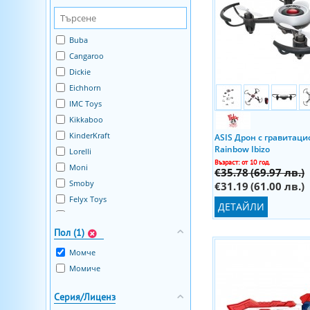
Buba
Cangaroo
Dickie
Eichhorn
IMC Toys
Kikkaboo
KinderKraft
ASIS Дрон с гравитаци
Rainbow Ibizo
Lorelli
Възраст: от 10 год.
Moni
€35.78
(69.97 лв.)
Smoby
€31.19
(61.00 лв.)
Felyx Toys
ДЕТАЙЛИ
Motorola
Spin Master
Пол (1)
Li'l Woodzeez
Момче
ABC
Момиче
Action Fun
Aiyingle
Серия/Лиценз