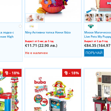
а лодка с
Niny Активна топка Нини Ibizo
Moose Магическо 
ние High
Live Pets My Pupp
 Ibizo
IBIZO
Възраст: от 0 мес. до 3 год.
Възраст: от 5 до 9 год.
€11.71
(22.90 лв.)
€84.35
(164.97
ПОРЪЧАЙ
Не е наличен
- 18%
- 18%