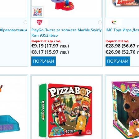
 Образователни
PlayGo Писта за топчета Marble Swirly
IMC Toys Игра Де
Run 9352 Ibizo
Възраст: от 3 до 7 год.
Възраст: от 8 год.
€9.19
(17.97 лв.)
€28.98
(56.67 
€8.17
(15.97 лв.)
€26.98
(52.76 
ПОРЪЧАЙ
ПОРЪЧАЙ