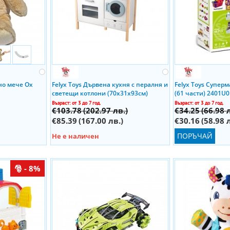
но мече Ох
Felyx Toys Дървена кухня с пералня и
Felyx Toys Суперм
светещи котлони (70x31x93см)
(61 части) 2401U0
TL403005 Ibizo
Възраст: от 3 до 7 год.
Възраст: от 3 до 7 год.
€103.78
(202.97 лв.)
€34.25
(66.98 
€85.39
(167.00 лв.)
€30.16
(58.98 
ПОРЪЧАЙ
Не е наличен
- 8%