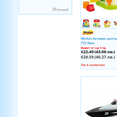
Craft Buddy
Crystal Art Buddies
Craze
Нулирай
CXL
Crazon
DC
CubicFun
Despicable me
CXL
Dinosaur Planet
D'Arpeje
Dragons
Dbolo
Winfun Активен центъ
Ferrari
Dimian
772 Ibizo
Finding Dory
Възраст: от 1 до 3 год.
Dinos Art
€22.49
(43.98 лв.)
FLASH
Disney
€20.59
(40.27 лв.)
Ford
DOLU
Не е наличен
Fortnite
Domus Kits
FurReal Friends
Doudou
Gabby`s Dollhouse
Dragon-i toys
Glubschis
Dunlop
GORJUSS
E&L Cycles
Harry Potter
Ecoiffier
Hi Tech
Eddy Toys
I'm a Genius Science
Edu Toys
IO Creo
Educa