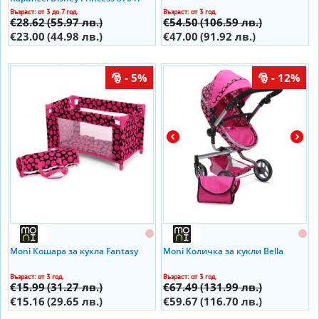
Ibizo
Възраст: от 3 до 7 год.
Възраст: от 3 год.
€28.62
(55.97 лв.)
€54.50
(106.59 лв.)
€23.00
(44.98 лв.)
€47.00
(91.92 лв.)
- 5%
- 12%
Moni Кошара за кукла Fantasy
Moni Количка за кукли Bella
Възраст: от 3 год.
Възраст: от 3 год.
€15.99
(31.27 лв.)
€67.49
(131.99 лв.)
€15.16
(29.65 лв.)
€59.67
(116.70 лв.)