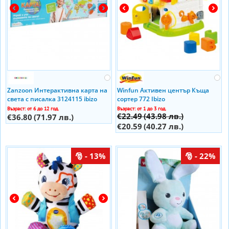
Zanzoon Интерактивна карта на
Winfun Активен център Къща
света с писалка 3124115 ibizo
сортер 772 Ibizo
Възраст: от 6 до 12 год.
Възраст: от 1 до 3 год.
€22.49
(43.98 лв.)
€36.80
(71.97 лв.)
€20.59
(40.27 лв.)
- 13%
- 22%