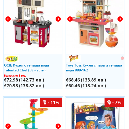
OCIE Кухня с течаща вода
Toys Toys Кухня с пара и течаща
Talented Chef (58 части)
вода 889-162
OTE0642337
Възраст: от 3 год.
€72.98
(142.73 лв.)
€68.46
(133.89 лв.)
€70.98
(138.82 лв.)
€60.46
(118.24 лв.)
- 11%
- 7%