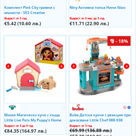
Комплект Pink City гривни с
Niny Активна топка Нини Ibizo
мъниста - SES Creative
Възраст: от 5 год.
Възраст: от 0 мес. до 3 год.
€5.42
(10.60 лв.)
€11.71
(22.90 лв.)
- 18%
Moose Магическо куче с къща
Buba Детска кухня с реакция при
Little Live Pets My Puppy's Home
докосване Little Chef 088-938
26477 IBIZO
Възраст: от 5 до 9 год.
Възраст: от 3 год.
€69.99
(136.88 лв.)
€84.35
(164.97 лв.)