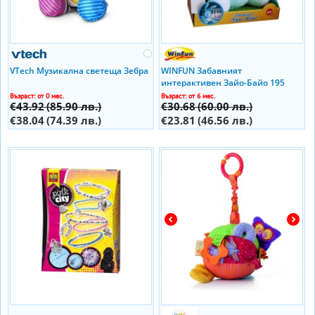
VTech Mузикална светеща Зебра
WINFUN Забавният
интерактивен Зайо-Байо 195
Ibizo
Възраст: от 0 мес.
Възраст: от 6 мес.
€43.92
(85.90 лв.)
€30.68
(60.00 лв.)
€38.04
(74.39 лв.)
€23.81
(46.56 лв.)