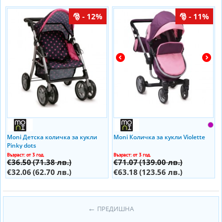
- 12%
- 11%
Moni Детска количка за кукли
Moni Количка за кукли Violette
Pinky dots
Възраст: от 3 год.
Възраст: от 3 год.
€36.50
(71.38 лв.)
€71.07
(139.00 лв.)
€32.06
(62.70 лв.)
€63.18
(123.56 лв.)
ПРЕДИШНА