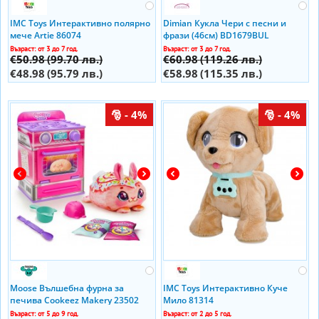
IMC Toys Интерактивно полярно
Dimian Кукла Чери с песни и
мече Artie 86074
фрази (46см) BD1679BUL
Възраст: от 3 до 7 год.
Възраст: от 3 до 7 год.
€50.98
(99.70 лв.)
€60.98
(119.26 лв.)
€48.98
(95.79 лв.)
€58.98
(115.35 лв.)
- 4%
- 4%
Moose Вълшебна фурна за
IMC Toys Интерактивно Куче
печива Cookeez Makery 23502
Мило 81314
Възраст: от 5 до 9 год.
Възраст: от 2 до 5 год.