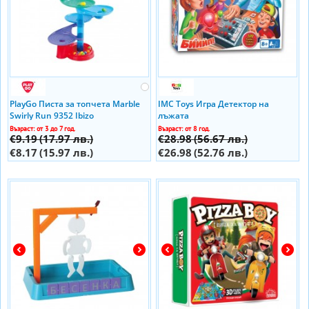
PlayGo Писта за топчета Marble
IMC Toys Игра Детектор на
Swirly Run 9352 Ibizo
лъжата
Възраст: от 3 до 7 год.
Възраст: от 8 год.
€9.19
(17.97 лв.)
€28.98
(56.67 лв.)
€8.17
(15.97 лв.)
€26.98
(52.76 лв.)