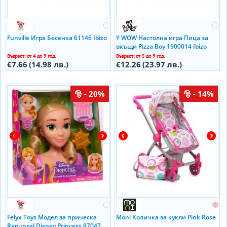
Funville Игра Бесенка 61146 Ibizo
Y WOW Настолна игра Пица за
вкъщи Pizza Boy 1900014 Ibizo
Възраст: от 4 до 9 год.
Възраст: от 5 до 9 год.
€7.66
(14.98 лв.)
€12.26
(23.97 лв.)
- 20%
- 14%
Felyx Toys Модел за прическа
Moni Количка за кукли Pink Rose
Rapunzel Disney Princess 87047