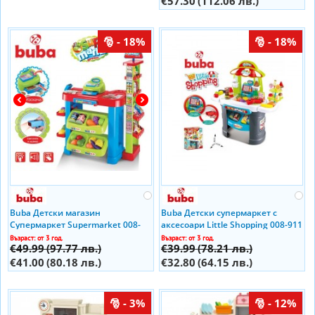
€57.30
(112.06 лв.)
- 18%
- 18%
Buba Детски магазин
Buba Детски супермаркет с
Супермаркет Supermarket 008-
аксесоари Little Shopping 008-911
85/fs819
Възраст: от 3 год.
Възраст: от 3 год.
€49.99
(97.77 лв.)
€39.99
(78.21 лв.)
€41.00
(80.18 лв.)
€32.80
(64.15 лв.)
- 3%
- 12%