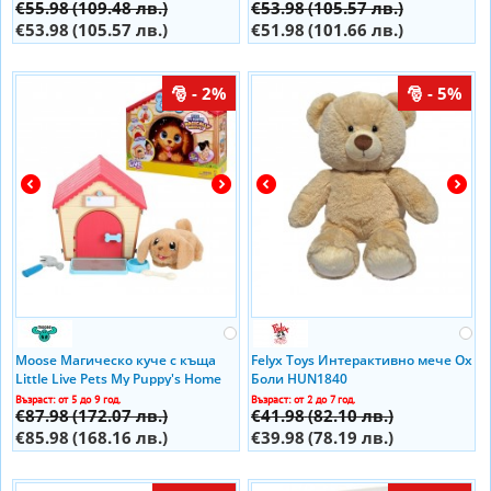
€55.98
(109.48 лв.)
€53.98
(105.57 лв.)
€53.98
(105.57 лв.)
€51.98
(101.66 лв.)
- 2%
- 5%
Moose Магическо куче с къща
Felyx Toys Интерактивно мече Ох
Little Live Pets My Puppy's Home
Боли HUN1840
26477
Възраст: от 5 до 9 год.
Възраст: от 2 до 7 год.
€87.98
(172.07 лв.)
€41.98
(82.10 лв.)
€85.98
(168.16 лв.)
€39.98
(78.19 лв.)