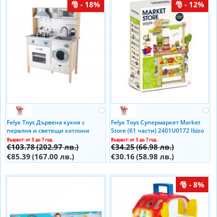
- 18%
- 12%
Felyx Toys Дървена кухня с
Felyx Toys Супермаркет Market
пералня и светещи котлони
Store (61 части) 2401U0172 Ibizo
(70x31x93см) TL403005 Ibizo
Възраст: от 3 до 7 год.
Възраст: от 3 до 7 год.
€103.78
(202.97 лв.)
€34.25
(66.98 лв.)
€85.39
(167.00 лв.)
€30.16
(58.98 лв.)
- 8%