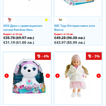
ASIS Дрон с гравитационен
IMC Toys Интерактивно коте
сензор Rainbow Ibizo
Bianca
Възраст: от 10 год.
Възраст: от 18 мес.
€35.78
(69.97 лв.)
€49.28
(96.38 лв.)
€31.19
(61.00 лв.)
€43.97
(85.99 лв.)
- 4%
- 3%