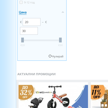
9-12 год.
PlayGo
Polesie Toys
Цена
Reer
Roba
€
–
€
Simba
Tegole
Tooky Toy
TToys
‎€
20
‎€
30
Vitamina G
Vtech
Нулирай
Woody
Yifeng
АКТУАЛНИ ПРОМОЦИИ