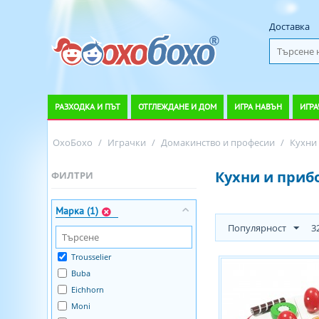
Доставка
РАЗХОДКА И ПЪТ
ОТГЛЕЖДАНЕ И ДОМ
ИГРА НАВЪН
ИГРА
ОхоБохо
/
Играчки
/
Домакинство и професии
/
Кухни
Кухни и прибо
ФИЛТРИ
Марка (1)
Популярност
3
Trousselier
Buba
Eichhorn
Moni