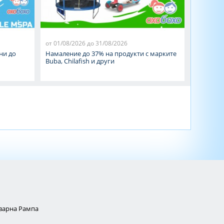
от 01/08/2026 до 31/08/2026
от 01/08/
ни до
Намаление до 37% на продукти с марките
Намалени
Buba, Chilafish и други
MBG Gro
Товарна Рампа