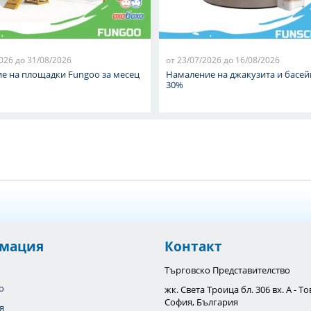
026 до 31/08/2026
от 23/07/2026 до 16/08/2026
е на площадки Fungoo за месец
Намаление на джакузита и басей
30%
мация
Контакт
Търговско Представителство
o
жк. Света Троица бл. 306 вх. А - 
София, България
я