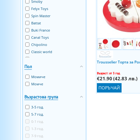
Smoby
Felyx Toys
Spin Master
Battat
Buki France
Canal Toys
Chipolino
Classic world
Craze
Trousselier Торта за Р
Пол
DOLU
Ecoiffier
Възраст: от 3 год.
Момиче
€21.90
(42.83 лв.)
Ginger Home
Момче
ПОРЪЧАЙ
Hape
Hi Pando
Възрастова група
J`adore
3-5 год.
Lelin Toys
5-7 год.
Melissa&Doug
0-1 год.
Moni Toys
1-3 год.
OCIE
7-9 год.
Pilsan