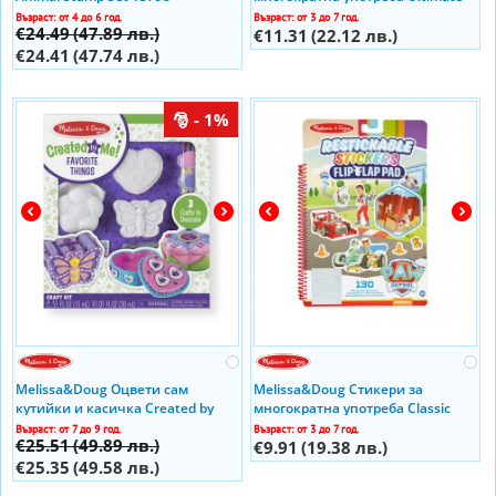
Missions 33255
Възраст: от 4 до 6 год.
Възраст: от 3 до 7 год.
€24.49
(47.89 лв.)
€11.31
(22.12 лв.)
€24.41
(47.74 лв.)
- 1%
Melissa&Doug Оцвети сам
Melissa&Doug Стикери за
кутийки и касичка Created by
многократна употреба Classic
Me! Favorite Things Craft Kit 19534
Missions 33253
Възраст: от 7 до 9 год.
Възраст: от 3 до 7 год.
€25.51
(49.89 лв.)
€9.91
(19.38 лв.)
€25.35
(49.58 лв.)