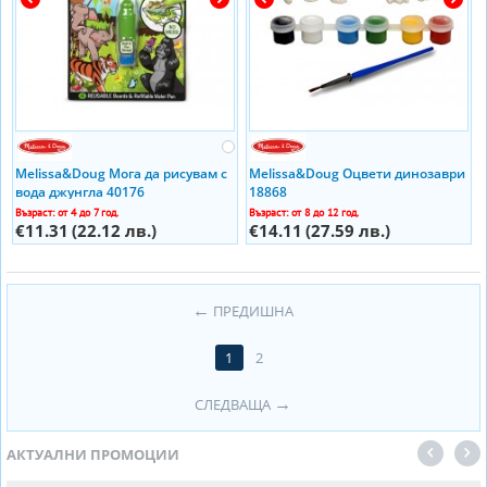
Melissa&Doug Мога да рисувам с
Melissa&Doug Оцвети динозаври
вода джунгла 40176
18868
Възраст: от 4 до 7 год.
Възраст: от 8 до 12 год.
€11.31
(22.12 лв.)
€14.11
(27.59 лв.)
ПРЕДИШНА
1
2
СЛЕДВАЩА
АКТУАЛНИ ПРОМОЦИИ