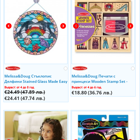
Melissa&Doug Стъклопис
Melissa&Doug Печати с
Делфини Stained Glass Made Easy
принцеси Wooden Stamp Set -
- Dolphins 19291
Princesses 12418
Възраст: от 4 до 8 год.
Възраст: от 4 до 6 год.
€24.49
(47.89 лв.)
€18.80
(36.76 лв.)
€24.41
(47.74 лв.)