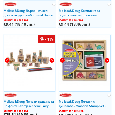
Melissa&Doug Дървен пъзел
Melissa&Doug Комплект за
дрехи за русалкаMermaid Dress-
оцветяване на превозни
Up Wooden Chunky Puzzle 19023
средства 14205
Възраст: от 2 до 5 год.
Възраст: от 3 до 7 год.
€9.41
(18.40 лв.)
€9.44
(18.46 лв.)
- 1%
Melissa&Doug Печати градината
Melissa&Doug Печати с
на феите Stamp-a-Scene Fairy
динозаври Wooden Stamp Set -
Garden 12424
Dinosaurs 11633
Възраст: от 4 до 6 год.
Възраст: от 4 до 6 год.
€25.51
(49.89 лв.)