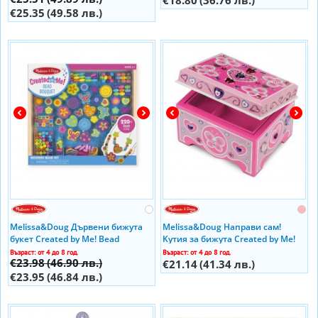
€18.80
(36.76 лв.)
€25.35
(49.58 лв.)
Melissa&Doug Дървени бижута
Melissa&Doug Направи сам!
букет Created by Me! Bead
Kутия за бижута Created by Me!
Bouquet Wooden Bead Kit 14169
Jewelry Box Wooden Craft Kit
Възраст: от 4 до 8 год.
Възраст: от 4 до 8 год.
€23.98
(46.90 лв.)
18861
€21.14
(41.34 лв.)
€23.95
(46.84 лв.)