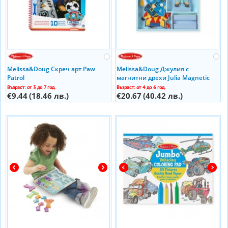
Melissa&Doug Скреч арт Paw
Melissa&Doug Джулия с
Patrol
магнитни дрехи Julia Magnetic
Dress-Upтвор 15164
Възраст: от 3 до 7 год.
Възраст: от 4 до 6 год.
€9.44
(18.46 лв.)
€20.67
(40.42 лв.)