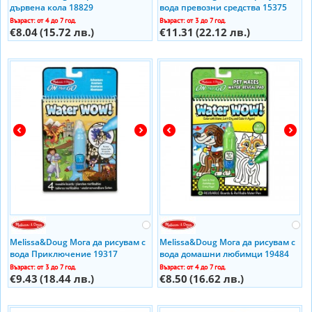
дървена кола 18829
вода превозни средства 15375
Възраст: от 4 до 7 год.
Възраст: от 3 до 7 год.
€8.04
(15.72 лв.)
€11.31
(22.12 лв.)
Melissa&Doug Мога да рисувам с
Melissa&Doug Мога да рисувам с
вода Приключение 19317
вода домашни любимци 19484
Възраст: от 3 до 7 год.
Възраст: от 4 до 7 год.
€9.43
(18.44 лв.)
€8.50
(16.62 лв.)