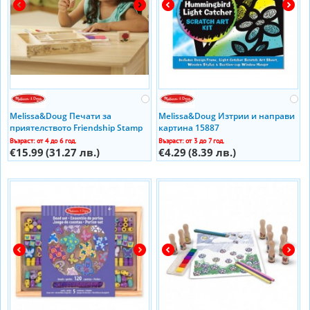
Melissa&Doug Печати за
Melissa&Doug Изтрии и направи
приятелството Friendship Stamp
картина 15887
Set11632
Възраст: от 4 до 6 год.
Възраст: от 3 до 7 год.
€15.99
(31.27 лв.)
€4.29
(8.39 лв.)