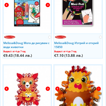
Melissa&Doug Мога да рисувам с
Melissa&Doug Изтрий и открий
вода животни
15850
Възраст: от 4 до 7 год.
Възраст: от 4 до 7 год.
€9.43
(18.44 лв.)
€7.10
(13.88 лв.)