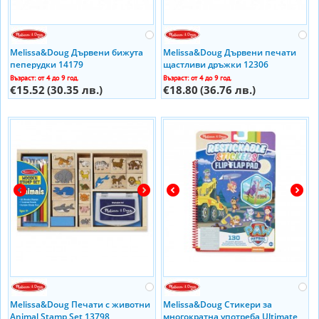
Melissa&Doug Дървени бижута
Melissa&Doug Дървени печати
пеперудки 14179
щастливи дръжки 12306
Възраст: от 4 до 9 год.
Възраст: от 4 до 9 год.
€15.52
(30.35 лв.)
€18.80
(36.76 лв.)
Melissa&Doug Печати с животни
Melissa&Doug Стикери за
Animal Stamp Set 13798
многократна употреба Ultimate