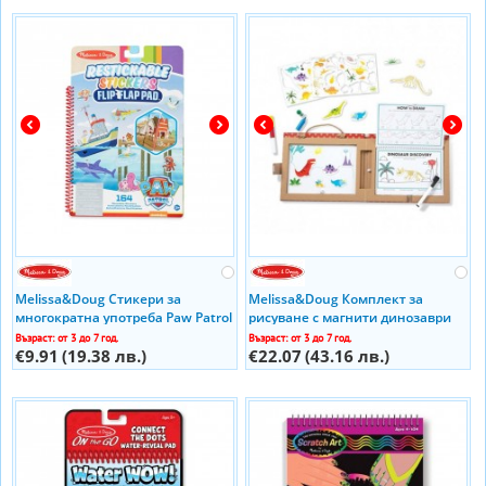
Melissa&Doug Стикери за
Melissa&Doug Комплект за
многократна употреба Paw Patrol
рисуване с магнити динозаври
Adventure bay 33254
41321
Възраст: от 3 до 7 год.
Възраст: от 3 до 7 год.
€9.91
(19.38 лв.)
€22.07
(43.16 лв.)