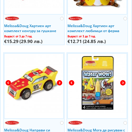
Melissa&Doug Хартиен арт
Melissa&Doug Хартиен арт
комплект кенгуру за гушкане
комплект любимци от ферма
40188
40194
Възраст: от 3 до 7 год.
Възраст: от 3 до 7 год.
€15.29
(29.90 лв.)
€12.71
(24.85 лв.)
Melissa&Doug Направи си
Melissa&Doug Мога да рисувам с