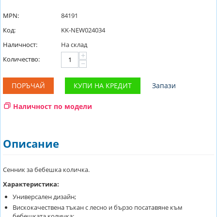
MPN:
84191
Код:
KK-NEW024034
Наличност:
На склад
+
Количество:
−
ПОРЪЧАЙ
КУПИ НА КРЕДИТ
Запази
Наличност по модели
Описание
Сенник за бебешка количка.
Характеристика:
Универсален дизайн;
Вискокачествена тъкан с лесно и бързо посатавяне към
бебешката количка;