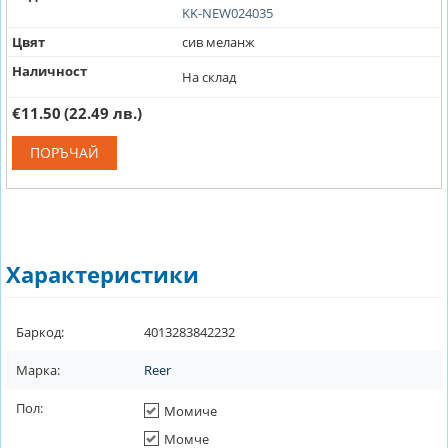
KK-NEW024035
Цвят
сив меланж
Наличност
На склад
€11.50
(22.49 лв.)
ПОРЪЧАЙ
Характеристики
Баркод:
4013283842232
Марка:
Reer
Пол:
Момиче
Момче