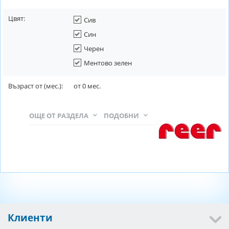
Цвят:
Сив
Син
Черен
Ментово зелен
Възраст от (мес.):
от
0
мес.
ОЩЕ ОТ РАЗДЕЛА
ПОДОБНИ
Клиенти