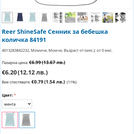
Reer ShineSafe Сенник за бебешка
количка 84191
4013283842232, Момиче, Момче, Възраст от (мес.): от 0 мес.
€6.99
(13.67 лв.)
Пазарна цена:
€6.20
(12.12 лв.)
€0.79
(1.54 лв.)
Вие спестявате:
(
11
%)
Цвят: