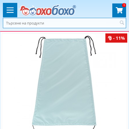
0
- 11%