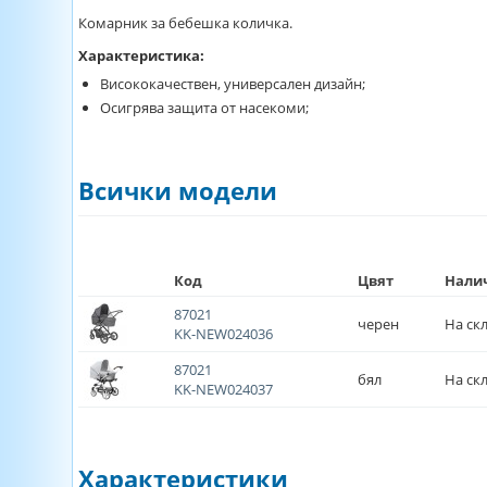
Комарник за бебешка количка.
Характеристика:
Висококачествен, универсален дизайн;
Осигрява защита от насекоми;
Всички модели
Код
Цвят
Нали
87021
черен
На ск
KK-NEW024036
87021
бял
На ск
KK-NEW024037
Характеристики