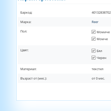
Баркод:
40132838702
Марка:
Reer
Пол:
Момиче
Момче
Цвят:
Бял
Черен
Материал:
текстил
Възраст от (мес.):
от
0
мес.