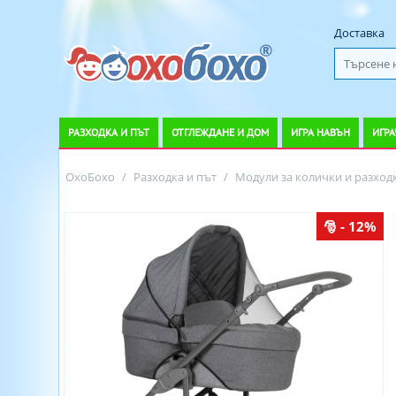
Доставка
РАЗХОДКА И ПЪТ
ОТГЛЕЖДАНЕ И ДОМ
ИГРА НАВЪН
ИГРА
ОхоБохо
/
Разходка и път
/
Модули за колички и разход
- 12%