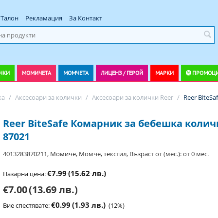
Талон
Рекламация
За Контакт
ЧКИ
МОМИЧЕТА
МОМЧЕТА
ЛИЦЕНЗ / ГЕРОЙ
МАРКИ
ПРОМОЦ
ка
/
Аксесоари за колички
/
Аксесоари за колички Reer
/
Reer BiteS
Reer BiteSafe Комарник за бебешка колич
87021
4013283870211, Момиче, Момче, текстил, Възраст от (мес.): от 0 мес.
€7.99
(15.62 лв.)
Пазарна цена:
€7.00
(13.69 лв.)
€0.99
(1.93 лв.)
Вие спестявате:
(
12
%)