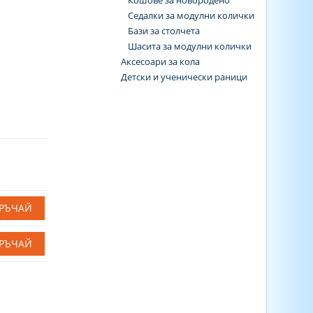
Кошове за новородено
Седалки за модулни колички
Бази за столчета
Шасита за модулни колички
Аксесоари за кола
Детски и ученически раници
РЪЧАЙ
РЪЧАЙ