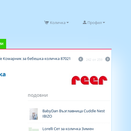
Количка
Профил
ИИ
afe Комарник за бебешка количка 87021
242
от
259
ка
ПОДОБНИ
BabyDan Възглавница Cuddle Nest
IBIZO
Lorelli Сет за количка Зимен