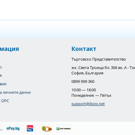
мация
Контакт
Търговско Представителство
o
жк. Света Троица бл. 306 вх. А - 
София, България
я
0899 999 360
вия
10:00 — 18:00
а личните данни
Понеделник — Петък
 OPC
support@ibizo.net