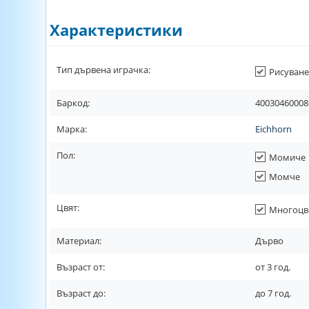
Характеристики
Тип дървена играчка:
Рисуване
Баркод:
40030460008
Марка:
Eichhorn
Пол:
Момиче
Момче
Цвят:
Многоцв
Материал:
Дърво
Възраст от:
от
3
год.
Възраст до:
до
7
год.