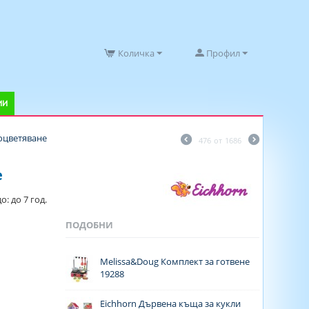
Количка
Профил
ИИ
 оцветяване
476
от
1686
е
: до 7 год.
ПОДОБНИ
Melissa&Doug Комплект за готвене
19288
Eichhorn Дървена къща за кукли