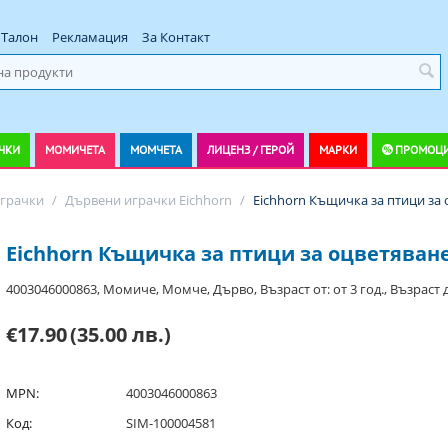
Талон
Рекламация
За Контакт
ЧКИ
МОМИЧЕТА
МОМЧЕТА
ЛИЦЕНЗ / ГЕРОЙ
МАРКИ
ПРОМОЦ
грачки
/
Дървени играчки Eichhorn
/
Eichhorn Къщичка за птици за
Eichhorn Къщичка за птици за оцветяван
4003046000863, Момиче, Момче, Дърво, Възраст от: от 3 год., Възраст до
€17.90
(35.00 лв.)
MPN:
4003046000863
Код:
SIM-100004581