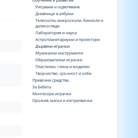
Обучение и развитие
Рисуване и оцветяване
Дневници и албуми
Телескопи, микроскопи, бинокли и
далекогледи
Лаборатория и наука
Астропланетариуми и проектори
Дървени играчки
Музикални инструменти
Образователни играчки
Пластелин, глина и моделин
Творчество, сръчност и хоби
Превозни средства
За Бебета
Монтесори играчки
Оръжия, маски и изстрелвачки