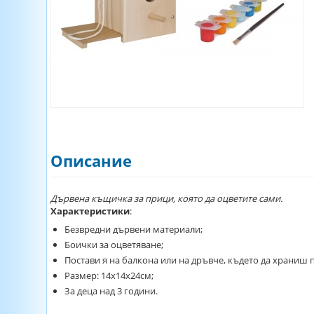
Описание
Дървена къщичка за прици, която да оцветите сами.
Характеристики
:
Безвредни дървени материали;
Боички за оцветяване;
Постави я на балкона или на дръвче, където да храниш 
Размер: 14х14х24см;
За деца над 3 години.