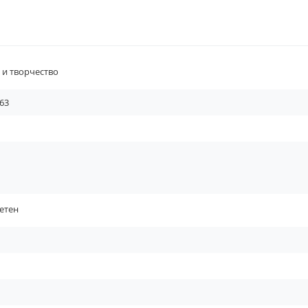
 и творчество
63
етен