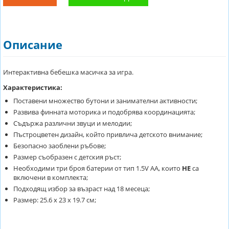
Описание
Интерактивна бебешка масичка за игра.
Характеристика:
Поставени множество бутони и занимателни активности;
Развива финната моторика и подобрява координацията;
Съдържа различни звуци и мелодии;
Пъстроцветен дизайн, който привлича детското внимание;
Безопасно заоблени ръбове;
Размер съобразен с детския ръст;
Необходими три броя батерии от тип 1.5V AA, които
НЕ
са
включени в комплекта;
Подходящ избор за възраст над 18 месеца;
Размер: 25.6 х 23 х 19.7 см;