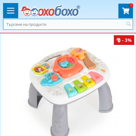
0
- 3%