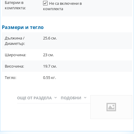
Батерии в
Не са включени в
комплекта:
комплекта
Размери и тегло
Дължина /
25.6
см.
Диаметър:
Широчина:
23
см.
Височина:
19.7
см.
Тегло:
0.55
кг.
ОЩЕ ОТ РАЗДЕЛА
ПОДОБНИ