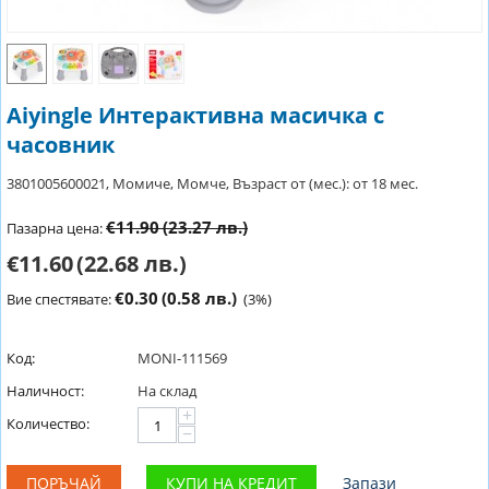
Aiyingle Интерактивна масичка с
часовник
3801005600021, Момиче, Момче, Възраст от (мес.): от 18 мес.
€11.90
(23.27 лв.)
Пазарна цена:
€11.60
(22.68 лв.)
€0.30
(0.58 лв.)
Вие спестявате:
(
3
%)
Код:
MONI-111569
Наличност:
На склад
+
Количество:
−
ПОРЪЧАЙ
КУПИ НА КРЕДИТ
Запази