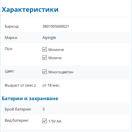
Характеристики
Баркод:
3801005600021
Марка:
Aiyingle
Пол:
Момиче
Момче
Цвят:
Многоцветен
Възраст от (мес.):
от
18
мес.
Батерии и захранване
Брой батерии:
3
Вид батерии:
1.5V AA