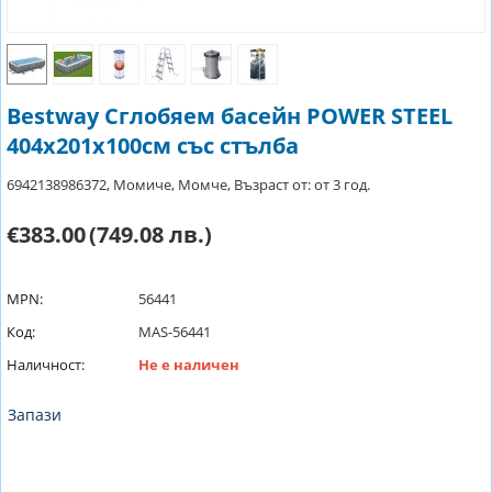
Bestway Сглобяем басейн POWER STEEL
404x201x100см със стълба
6942138986372, Момиче, Момче, Възраст от: от 3 год.
€383.00
(749.08 лв.)
MPN:
56441
Код:
MAS-56441
Наличност:
Не е наличен
Запази