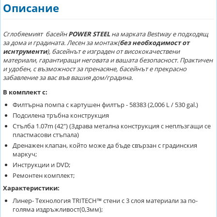
Описание
Сглобяемият басейн
POWER STEEL
на марката Bestway е подходящ
за дома и градината. Лесен за монтаж(
без необходимост от
иснтрументи
), басейнът е изграден от висококачествени
материали, гарантиращи неговата и вашата безопасност. Практичен
и удобен, с възможност за пренасяне, басейнът е прекрасно
забавление за вас във вашия дом/градина.
В комплект с:
Филтърна помпа с картушен филтър - 58383 (2,006 L / 530 gal.)
Подсиленa тръбна конструкция
Стълба 1.07m (42") (Здрава метална конструкция с неплъзгащи се
пластмасови стъпала)
Дренажен клапан, който може да бъде свързан с градинския
маркуч;
Инструкции и DVD;
Ремонтен комплект;
Характеристики:
Линер- Технология TRITECH™ стени с 3 слоя материали за по-
голяма издръжливост(0,3мм);