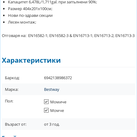
Капацитет 6,478L/1,711gal. при запълнени 90%;
Размер 404x201x100см;
Нови по-здрави секции
Лесен монтаж;
Отговаря на: EN16582-1; EN16582-3 & EN16713-1; EN16713-2; EN16713-3
Характеристики
Баркод:
6942138986372
Марка:
Bestway
Пол:
Момиче
Момче
Възраст от:
от
3
год.