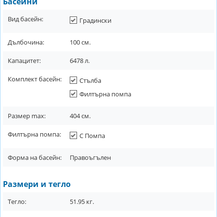
Басейни
Вид басейн:
Градински
Дълбочина:
100
см.
Капацитет:
6478
л.
Комплект басейн:
Стълба
Филтърна помпа
Размер max:
404
см.
Филтърна помпа:
С Помпа
Форма на басейн:
Правоъгълен
Размери и тегло
Тегло:
51.95
кг.