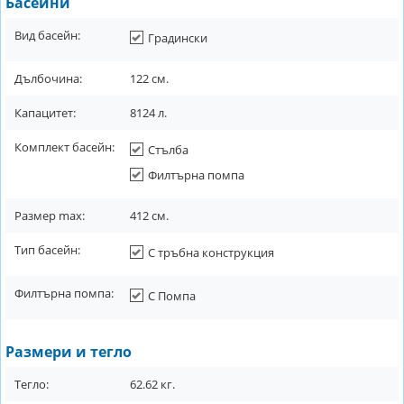
Басейни
Вид басейн:
Градински
Дълбочина:
122
см.
Капацитет:
8124
л.
Комплект басейн:
Стълба
Филтърна помпа
Размер max:
412
см.
Тип басейн:
С тръбна конструкция
Филтърна помпа:
С Помпа
Размери и тегло
Тегло:
62.62
кг.