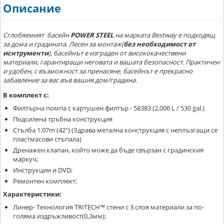
Описание
Сглобяемият басейн
POWER STEEL
на марката Bestway е подходящ
за дома и градината. Лесен за монтаж(
без необходимост от
иснтрументи
), басейнът е изграден от висококачествени
материали, гарантиращи неговата и вашата безопасност. Практичен
и удобен, с възможност за пренасяне, басейнът е прекрасно
забавление за вас във вашия дом/градина.
В комплект с:
Филтърна помпа с картушен филтър - 58383 (2,006 L / 530 gal.)
Подсиленa тръбна конструкция
Стълба 1.07m (42") (Здрава метална конструкция с неплъзгащи се
пластмасови стъпала)
Дренажен клапан, който може да бъде свързан с градинския
маркуч;
Инструкции и DVD;
Ремонтен комплект;
Характеристики:
Линер- Технология TRITECH™ стени с 3 слоя материали за по-
голяма издръжливост(0,3мм);