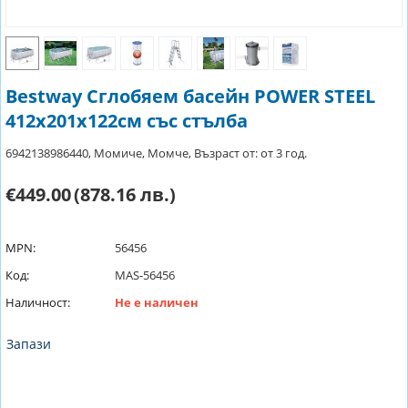
Bestway Сглобяем басейн POWER STEEL
412x201x122см със стълба
6942138986440, Момиче, Момче, Възраст от: от 3 год.
€449.00
(878.16 лв.)
MPN:
56456
Код:
MAS-56456
Наличност:
Не е наличен
Запази