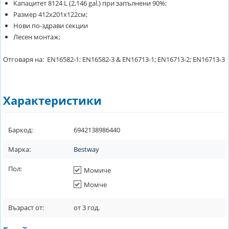
Капацитет 8124 L (2,146 gal.) при запълнени 90%;
Размер 412x201x122см;
Нови по-здрави секции
Лесен монтаж;
Отговаря на: EN16582-1; EN16582-3 & EN16713-1; EN16713-2; EN16713-3
Характеристики
Баркод:
6942138986440
Марка:
Bestway
Пол:
Момиче
Момче
Възраст от:
от
3
год.