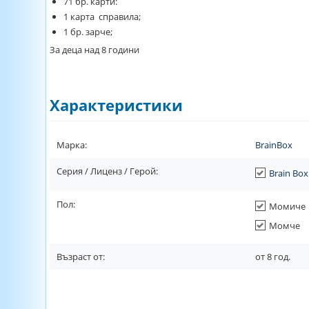
71 бр. карти:
1 карта справила;
1 бр. зарче;
За деца над 8 години
Характеристики
Марка:
BrainBox
Серия / Лиценз / Герой:
Brain Box
Пол:
Момиче
Момче
Възраст от:
от
8
год.