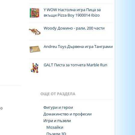
Y WOW Настолна игра Пица за
вкъщи Pizza Boy 1900014 Ibizo
Woody Домино - рали, 200 части
Andreu Toys Дървена игра Танграми
GALT Писта за топчета Marble Run
ОЩЕ ОТ РАЗДЕЛА
Фигури и герои
по
Домакинство и професии
Игри и пъзели
Мозайки
Пъзели 3D