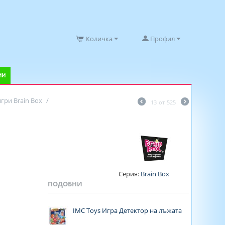
Количка
Профил
ИИ
гри Brain Box
/
13
от
525
Серия:
Brain Box
ПОДОБНИ
IMC Toys Игра Детектор на лъжата