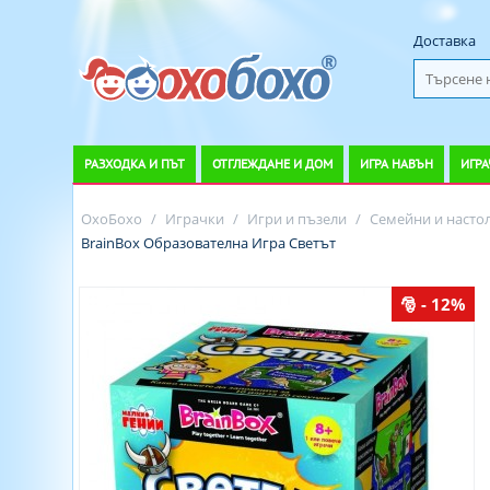
Доставка
РАЗХОДКА И ПЪТ
ОТГЛЕЖДАНЕ И ДОМ
ИГРА НАВЪН
ИГРА
ОхоБохо
/
Играчки
/
Игри и пъзели
/
Семейни и насто
BrainBox Образователна Игра Светът
- 12%