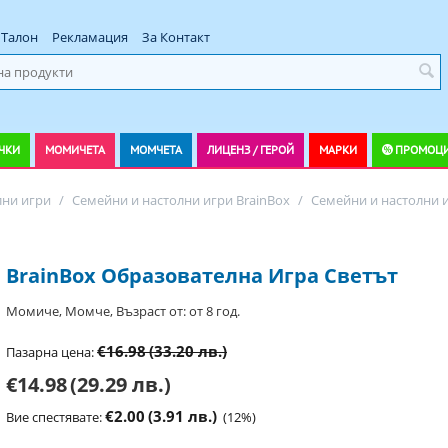
Талон
Рекламация
За Контакт
ЧКИ
МОМИЧЕТА
МОМЧЕТА
ЛИЦЕНЗ / ГЕРОЙ
МАРКИ
ПРОМОЦ
лни игри
/
Семейни и настолни игри BrainBox
/
Семейни и настолни и
BrainBox Образователна Игра Светът
Момиче, Момче, Възраст от: от 8 год.
€16.98
(33.20 лв.)
Пазарна цена:
€14.98
(29.29 лв.)
€2.00
(3.91 лв.)
Вие спестявате:
(
12
%)