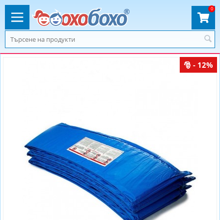
0
- 12%