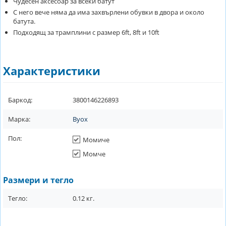
Чудесен аксесоар за всеки батут
С него вече няма да има захвърлени обувки в двора и около
батута.
Подходящ за трамплини с размер 6ft, 8ft и 10ft
Характеристики
Баркод:
3800146226893
Марка:
Byox
Пол:
Момиче
Момче
Размери и тегло
Тегло:
0.12
кг.