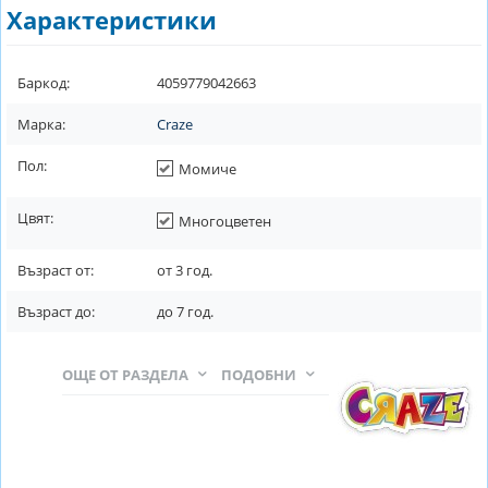
Характеристики
Баркод:
4059779042663
Марка:
Craze
Пол:
Момиче
Цвят:
Многоцветен
Възраст от:
от
3
год.
Възраст до:
до
7
год.
ОЩЕ ОТ РАЗДЕЛА
ПОДОБНИ