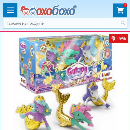
0
- 9%