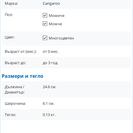
Марка:
Cangaroo
Пол:
Момиче
Момче
Цвят:
Многоцветен
Възраст от (мес.):
от
0
мес.
Възраст до:
до
3
год.
Размери и тегло
Дължина /
24.6
см.
Диаметър:
Широчина:
6.1
см.
Тегло:
0.13
кг.