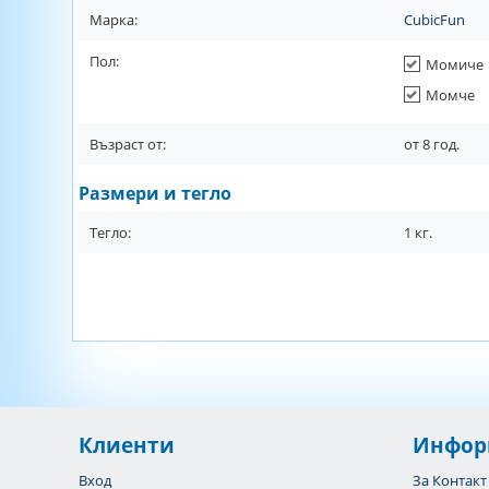
Марка:
CubicFun
Пол:
Момиче
Момче
Възраст от:
от
8
год.
Размери и тегло
Тегло:
1
кг.
Клиенти
Инфор
Вход
За Контакт