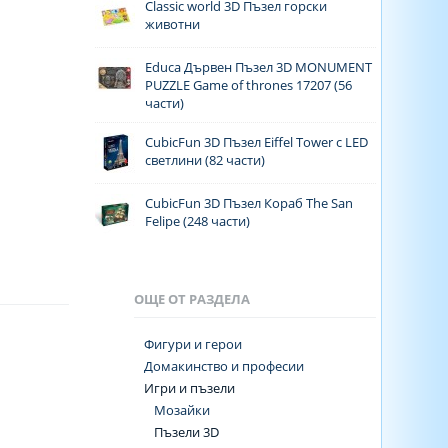
Classic world 3D Пъзел горски
животни
Educa Дървен Пъзел 3D MONUMENT
PUZZLE Game of thrones 17207 (56
части)
CubicFun 3D Пъзел Eiffel Tower с LED
светлини (82 части)
CubicFun 3D Пъзел Кораб The San
Felipe (248 части)
ОЩЕ ОТ РАЗДЕЛА
Фигури и герои
Домакинство и професии
Игри и пъзели
Мозайки
Пъзели 3D