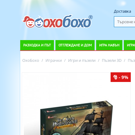
Доставка
РАЗХОДКА И ПЪТ
ОТГЛЕЖДАНЕ И ДОМ
ИГРА НАВЪН
ИГРА
ОхоБохо
/
Играчки
/
Игри и пъзели
/
Пъзели 3D
/
Пъз
- 9%