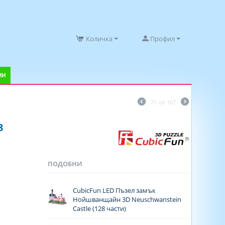
Количка
Профил
ИИ
71
от
167
8
ПОДОБНИ
CubicFun LED Пъзел замък
Нойшванщайн 3D Neuschwanstein
Castle (128 части)