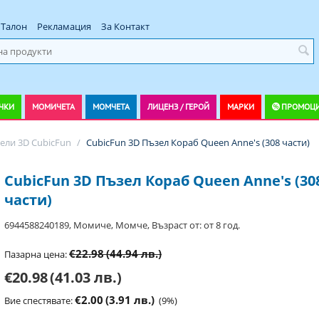
Талон
Рекламация
За Контакт
ЧКИ
МОМИЧЕТА
МОМЧЕТА
ЛИЦЕНЗ / ГЕРОЙ
МАРКИ
ПРОМОЦ
ели 3D CubicFun
/
CubicFun 3D Пъзел Кораб Queen Anne's (308 части)
CubicFun 3D Пъзел Кораб Queen Anne's (30
части)
6944588240189, Момиче, Момче, Възраст от: от 8 год.
€22.98
(44.94 лв.)
Пазарна цена:
€20.98
(41.03 лв.)
€2.00
(3.91 лв.)
Вие спестявате:
(
9
%)