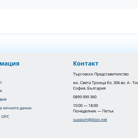
мация
Контакт
Търговско Представителство
o
жк. Света Троица бл. 306 вх. А - 
София, България
я
0899 999 360
вия
10:00 — 18:00
а личните данни
Понеделник — Петък
 OPC
support@ibizo.net