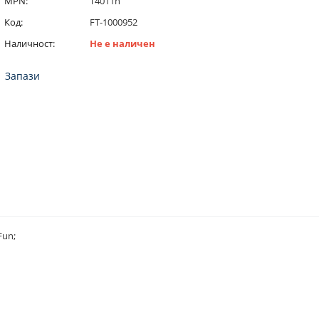
MPN:
T4011h
Код:
FT-1000952
Наличност:
Не е наличен
Запази
Fun;