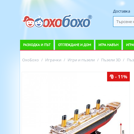
Доставка
РАЗХОДКА И ПЪТ
ОТГЛЕЖДАНЕ И ДОМ
ИГРА НАВЪН
ИГРА
ОхоБохо
/
Играчки
/
Игри и пъзели
/
Пъзели 3D
/
Пъз
- 11%