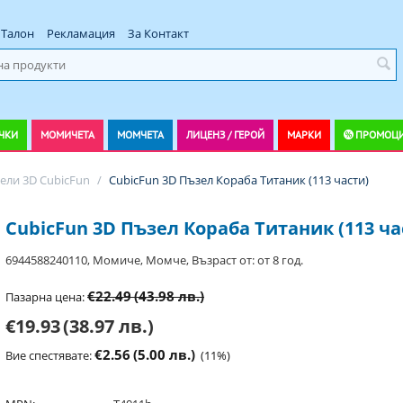
Талон
Рекламация
За Контакт
ЧКИ
МОМИЧЕТА
МОМЧЕТА
ЛИЦЕНЗ / ГЕРОЙ
МАРКИ
ПРОМОЦ
ели 3D CubicFun
/
CubicFun 3D Пъзел Кораба Титаник (113 части)
CubicFun 3D Пъзел Кораба Титаник (113 ча
6944588240110, Момиче, Момче, Възраст от: от 8 год.
€22.49
(43.98 лв.)
Пазарна цена:
€19.93
(38.97 лв.)
€2.56
(5.00 лв.)
Вие спестявате:
(
11
%)