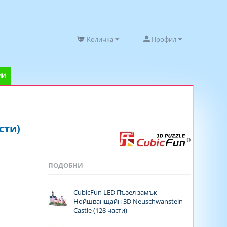
Количка
Профил
ИИ
сти)
ПОДОБНИ
CubicFun LED Пъзел замък
Нойшванщайн 3D Neuschwanstein
Castle (128 части)