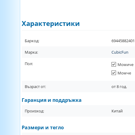
Характеристики
Баркод:
69445882401
Марка:
CubicFun
Пол:
Момиче
Момче
Възраст от:
от
8
год.
Гаранция и поддръжка
Произход:
Китай
Размери и тегло