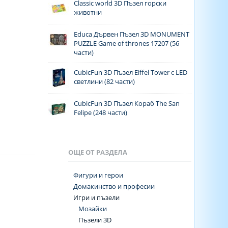
Classic world 3D Пъзел горски
животни
Educa Дървен Пъзел 3D MONUMENT
PUZZLE Game of thrones 17207 (56
части)
CubicFun 3D Пъзел Eiffel Tower с LED
светлини (82 части)
CubicFun 3D Пъзел Кораб The San
Felipe (248 части)
ОЩЕ ОТ РАЗДЕЛА
Фигури и герои
Домакинство и професии
Игри и пъзели
Мозайки
Пъзели 3D