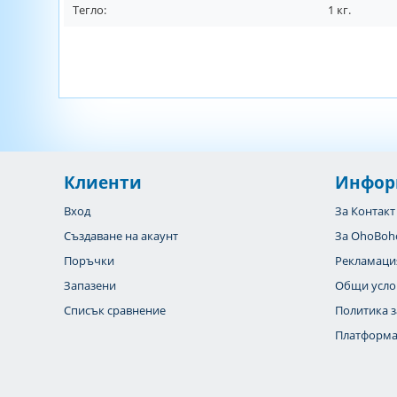
Тегло:
1
кг.
Клиенти
Инфор
Вход
За Контакт
Създаване на акаунт
За OhoBoh
Поръчки
Рекламаци
Запазени
Общи усло
Списък сравнение
Политика з
Платформа