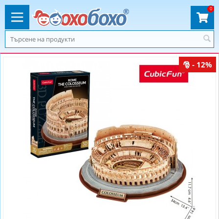
0
- 12%