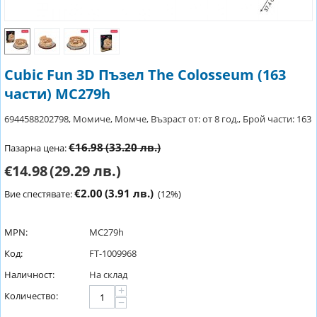
Cubic Fun 3D Пъзел The Colosseum (163
части) MC279h
6944588202798, Момиче, Момче, Възраст от: от 8 год., Брой части: 163
€16.98
(33.20 лв.)
Пазарна цена:
€14.98
(29.29 лв.)
€2.00
(3.91 лв.)
Вие спестявате:
(
12
%)
MPN:
MC279h
Код:
FT-1009968
Наличност:
На склад
+
Количество:
−