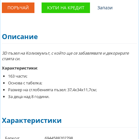
ПОРЪЧАЙ
КУПИ НА КРЕДИТ
Запази
Описание
3D пъзел на Колизеумът, с който ще се забавлявате и декорирате
стаята си.
Характеристики
:
163 части;
Основа с табелка;
Размер на сглобенията пъзел: 37,4х34х11,7см;
За деца над 8 години.
Характеристики
Баркод:
6944588202798