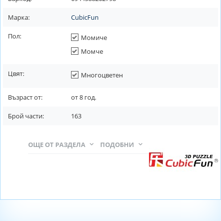
Марка:
CubicFun
Пол:
Момиче
Момче
Цвят:
Многоцветен
Възраст от:
от
8
год.
Брой части:
163
ОЩЕ ОТ РАЗДЕЛА
ПОДОБНИ