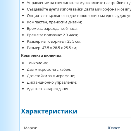
Управление на светлините и музикалните настройки от
Създавайте дуети използвайки двата микрофона и се вп
Опция за свързване на две тонколони към едно аудио ус
Компактен, преносим дизайн;
Време за зареждане: 6 часа;
Време за ползване: 2 3 часа;
Размер на говорител: 25.5 см;
Размер: 47.5 х 28.5 х 25.5 см;
Комплекта включва:
Тонколона;
Два микрофона с кабел;
Две стойки за микрофони;
Дистанционно управление;
Адаптер за зареждане;
Характеристики
Марка:
iDance