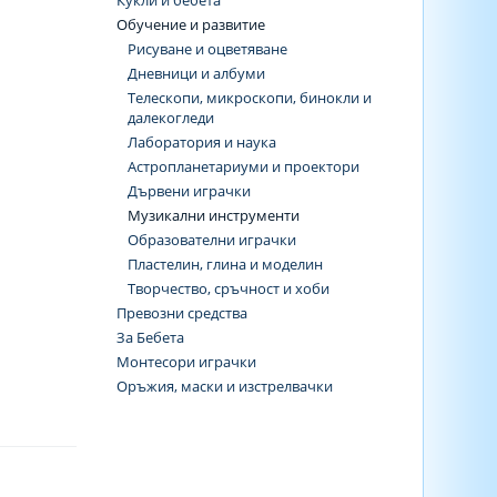
Кукли и бебета
Обучение и развитие
Рисуване и оцветяване
Дневници и албуми
Телескопи, микроскопи, бинокли и
далекогледи
Лаборатория и наука
Астропланетариуми и проектори
Дървени играчки
Музикални инструменти
Образователни играчки
Пластелин, глина и моделин
Творчество, сръчност и хоби
Превозни средства
За Бебета
Монтесори играчки
Оръжия, маски и изстрелвачки