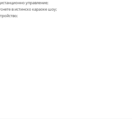
 дистанционно управление;
уснете в истинско караоке шоу;
тройство;