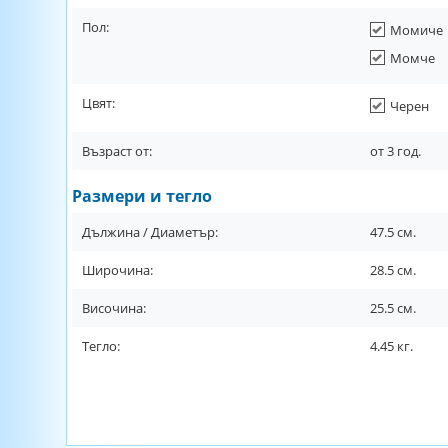
Пол:
Момиче
Момче
Цвят:
Черен
Възраст от:
от
3
год.
Размери и тегло
Дължина / Диаметър:
47.5
см.
Широчина:
28.5
см.
Височина:
25.5
см.
Тегло:
4.45
кг.