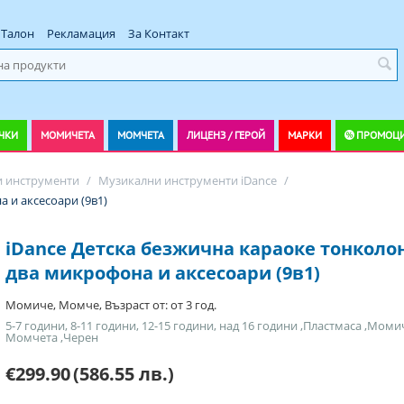
Талон
Рекламация
За Контакт
ЧКИ
МОМИЧЕТА
МОМЧЕТА
ЛИЦЕНЗ / ГЕРОЙ
МАРКИ
ПРОМОЦ
 инструменти
/
Музикални инструменти iDance
/
 и аксесоари (9в1)
iDance Детска безжична караоке тонколон
два микрофона и аксесоари (9в1)
Момиче, Момче, Възраст от: от 3 год.
5-7 години, 8-11 години, 12-15 години, над 16 години ,Пластмаса ,Моми
Момчета ,Черен
€299.90
(586.55 лв.)