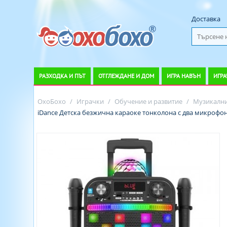
Доставка
РАЗХОДКА И ПЪТ
ОТГЛЕЖДАНЕ И ДОМ
ИГРА НАВЪН
ИГРА
ОхоБохо
/
Играчки
/
Обучение и развитие
/
Музикални
iDance Детска безжична караоке тонколона с два микрофона