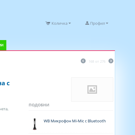
Количка
Профил
ИИ
168
от
276
а с
ПОДОБНИ
чета,
WB Микрофон Mi-Mic с Bluetooth