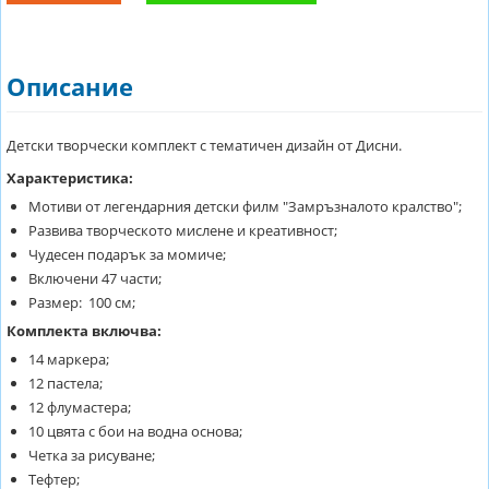
Описание
Детски творчески комплект с тематичен дизайн от Дисни.
Характеристика:
Мотиви от легендарния детски филм "Замръзналото кралство";
Развива творческото мислене и креативност;
Чудесен подарък за момиче;
Включени 47 части;
Размер: 100 см;
Комплекта включва:
14 маркера;
12 пастела;
12 флумастера;
10 цвята с бои на водна основа;
Четка за рисуване;
Тефтер;