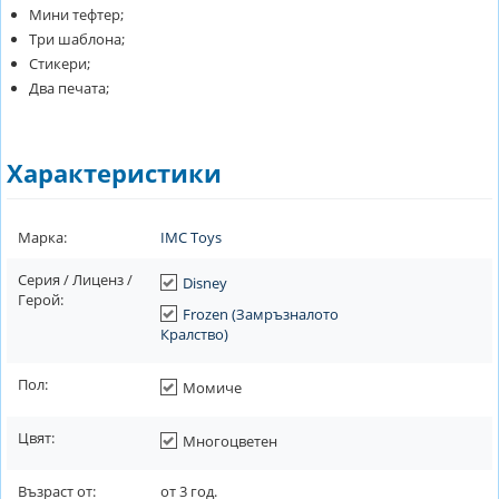
Мини тефтер;
Три шаблона;
Стикери;
Два печата;
Характеристики
Марка:
IMC Toys
Серия / Лиценз /
Disney
Герой:
Frozen (Замръзналото
Кралство)
Пол:
Момиче
Цвят:
Многоцветен
Възраст от:
от
3
год.