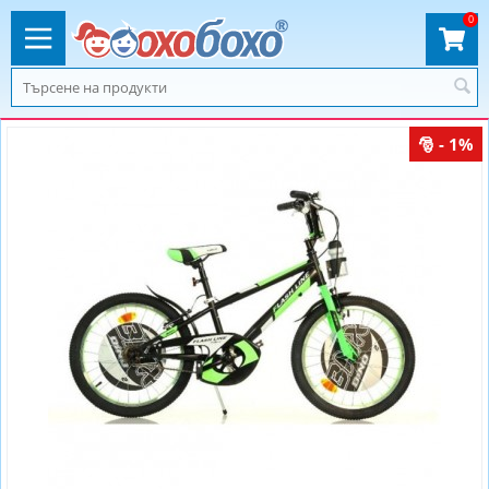
0
- 1%