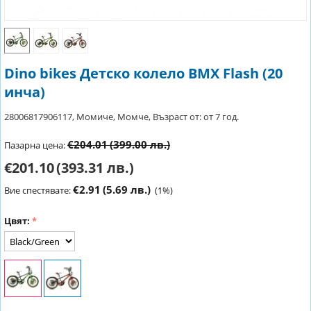
Dino bikes Детско колело BMX Flash (20
инча)
28006817906117, Момиче, Момче, Възраст от: от 7 год.
€204.01
(399.00 лв.)
Пазарна цена:
€201.10
(393.31 лв.)
€2.91
(5.69 лв.)
Вие спестявате:
(
1
%)
Цвят: