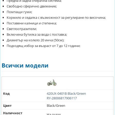
Предна и задна спирачна система;
Свободно сферично движение;
Помпащи гуми;
Кормило и седалка с възможност за регулиране по височина;
Поставени калници и степенка;
Светлоотразители;
Включена бутилка за вода с поставка;
Диаметър на колело 20 инча (50см);
Подходящ избор за възраст от 7 до 12 години;
Всички модели
Код
420UX-0401B Black/Green
RY-28006817906117
Цвят
Black/Green
Наличност
На склад