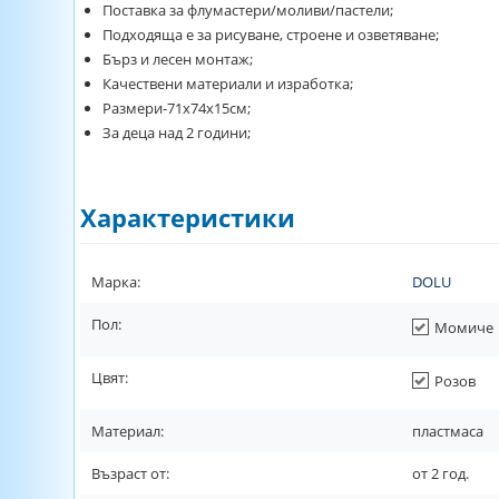
Поставка за флумастери/моливи/пастели;
Подходяща е за рисуване, строене и озветяване;
Бърз и лесен монтаж;
Качествени материали и изработка;
Размери-71х74х15см;
За деца над 2 години;
Характеристики
Марка:
DOLU
Пол:
Момиче
Цвят:
Розов
Материал:
пластмаса
Възраст от:
от
2
год.