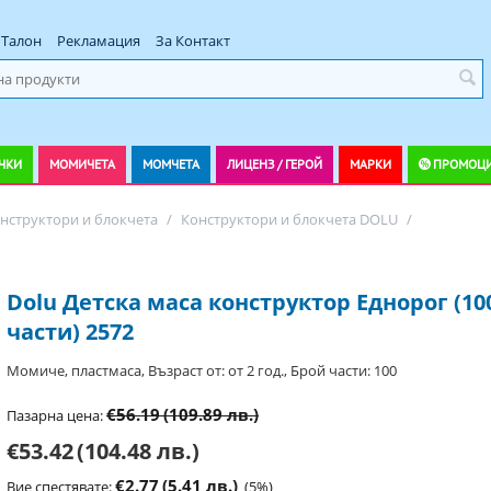
Талон
Рекламация
За Контакт
ЧКИ
МОМИЧЕТА
МОМЧЕТА
ЛИЦЕНЗ / ГЕРОЙ
МАРКИ
ПРОМОЦ
нструктори и блокчета
/
Конструктори и блокчета DOLU
/
Dolu Детска маса конструктор Еднорог (10
части) 2572
Момиче, пластмаса, Възраст от: от 2 год., Брой части: 100
€56.19
(109.89 лв.)
Пазарна цена:
€53.42
(104.48 лв.)
€2.77
(5.41 лв.)
Вие спестявате:
(
5
%)