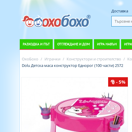
Доставка
РАЗХОДКА И ПЪТ
ОТГЛЕЖДАНЕ И ДОМ
ИГРА НАВЪН
ИГРА
ОхоБохо
/
Играчки
/
Конструктори и строителство
/
Ко
Dolu Детска маса конструктор Еднорог (100 части) 2572
- 5%