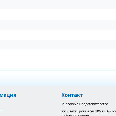
мация
Контакт
Търговско Представителство
o
жк. Света Троица бл. 306 вх. А - 
София, България