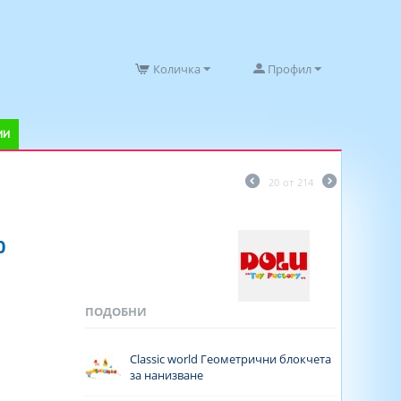
Количка
Профил
ИИ
20
от
214
0
ПОДОБНИ
Classic world Геометрични блокчета
за нанизване