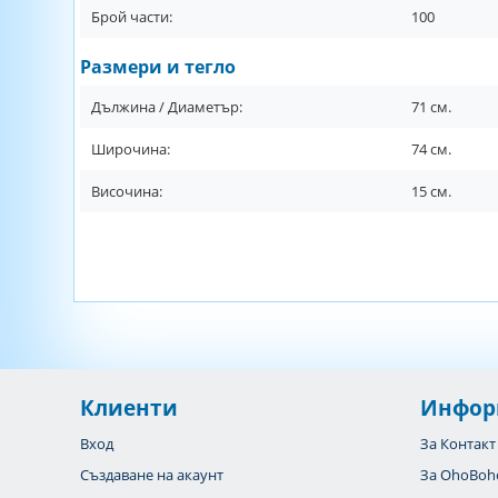
Брой части:
100
Размери и тегло
Дължина / Диаметър:
71
см.
Широчина:
74
см.
Височина:
15
см.
Клиенти
Инфор
Вход
За Контакт
Създаване на акаунт
За OhoBoh