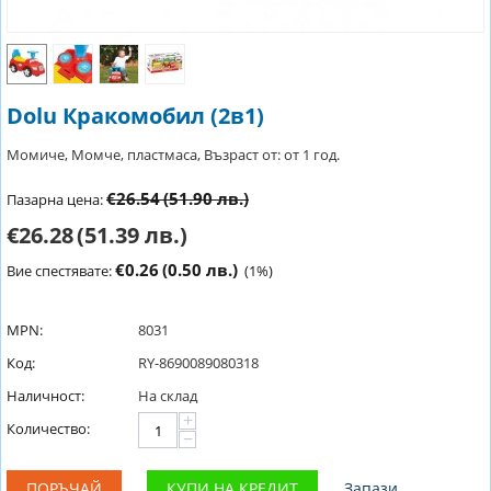
Dolu Кракомобил (2в1)
Момиче, Момче, пластмаса, Възраст от: от 1 год.
€26.54
(51.90 лв.)
Пазарна цена:
€26.28
(51.39 лв.)
€0.26
(0.50 лв.)
Вие спестявате:
(
1
%)
MPN:
8031
Код:
RY-8690089080318
Наличност:
На склад
+
Количество:
−
ПОРЪЧАЙ
КУПИ НА КРЕДИТ
Запази