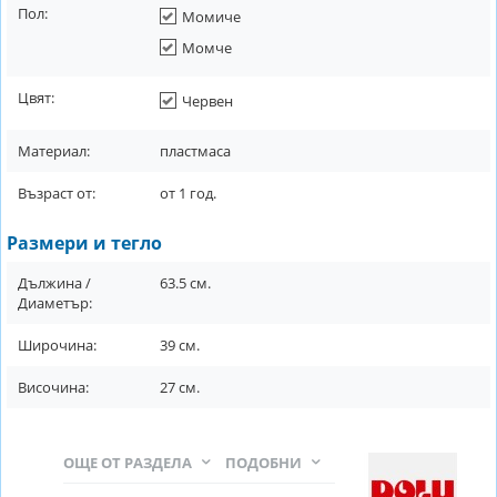
Пол:
Момиче
Момче
Цвят:
Червен
Материал:
пластмаса
Възраст от:
от
1
год.
Размери и тегло
Дължина /
63.5
см.
Диаметър:
Широчина:
39
см.
Височина:
27
см.
ОЩЕ ОТ РАЗДЕЛА
ПОДОБНИ