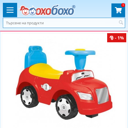
0
- 1%