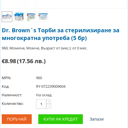
Dr. Brown`s Торби за стерилизиране за
многократна употреба (5 бр)
960, Момиче, Момче, Възраст от (мес.): от 0 мес.
€8.98
(17.56 лв.)
MPN:
960
Код:
RY-072239009604
Наличност:
На склад
+
Количество:
−
ПОРЪЧАЙ
КУПИ НА КРЕДИТ
Запази