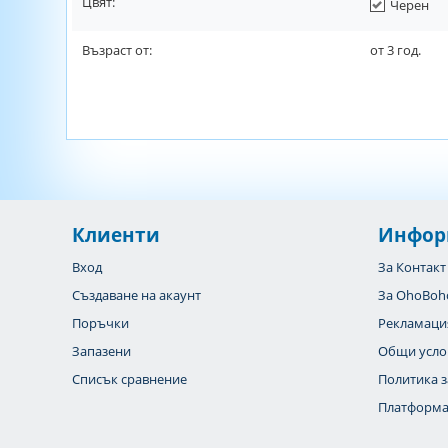
Цвят:
Черен
Възраст от:
от
3
год.
Клиенти
Инфор
Вход
За Контакт
Създаване на акаунт
За OhoBoh
Поръчки
Рекламаци
Запазени
Общи усло
Списък сравнение
Политика з
Платформа