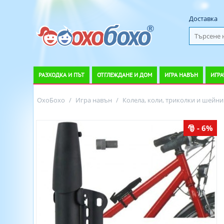
Доставка
РАЗХОДКА И ПЪТ
ОТГЛЕЖДАНЕ И ДОМ
ИГРА НАВЪН
ИГРА
ОхоБохо
/
Игра навън
/
Колела, коли, триколки и шейни
- 6%