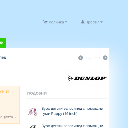
Количка
Профил
ИИ
пед
75
от
137
SH И
ПОДОБНИ
Byox детски велосипед с помощни
гуми Puppy (16 inch)
моцията→
Byox детски велосипед с помощни