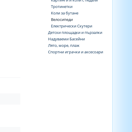
Картинги и коли с педали
Тротинетки
Коли за бутане
Велосипеди
Електрически Скутери
Детски площадки и пързалки
Надуваеми Басейни
Лято, море, плаж
Спортни играчки и аксесоари