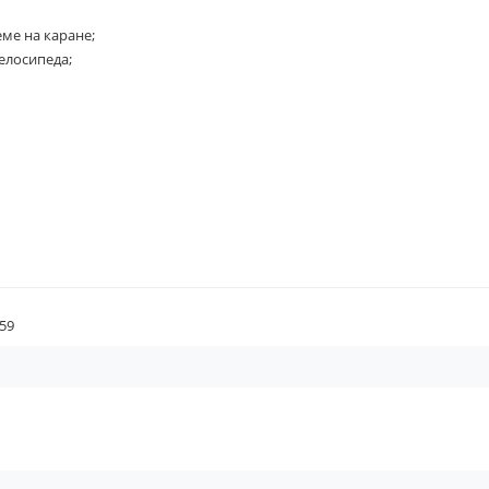
еме на каране;
велосипеда;
59