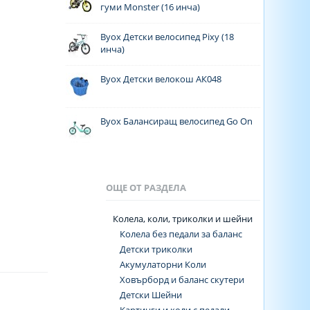
гуми Monster (16 инча)
Byox Детски велосипед Pixy (18
инча)
Byox Детски велокош АК048
Byox Балансиращ велосипед Go On
ОЩЕ ОТ РАЗДЕЛА
Колела, коли, триколки и шейни
Колела без педали за баланс
Детски триколки
Акумулаторни Коли
Ховърборд и баланс скутери
Детски Шейни