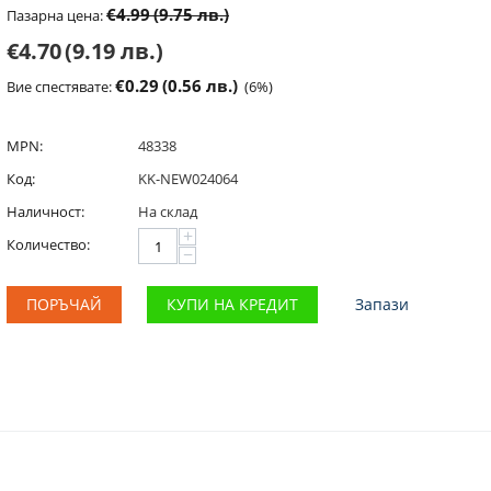
€4.99
(9.75 лв.)
Пазарна цена:
€4.70
(9.19 лв.)
€0.29
(0.56 лв.)
Вие спестявате:
(
6
%)
MPN:
48338
Код:
KK-NEW024064
Наличност:
На склад
+
Количество:
−
ПОРЪЧАЙ
КУПИ НА КРЕДИТ
Запази