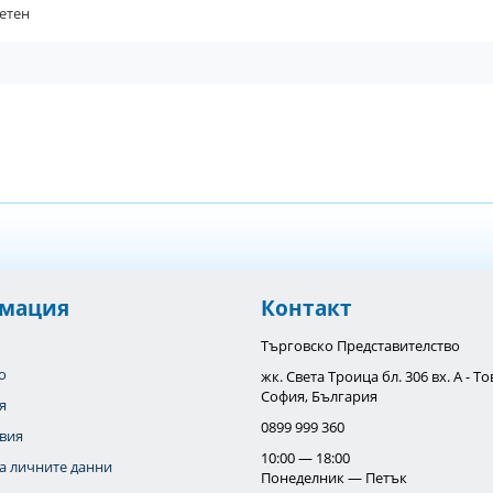
етен
мация
Контакт
Търговско Представителство
o
жк. Света Троица бл. 306 вх. А - 
София, България
я
0899 999 360
вия
10:00 — 18:00
а личните данни
Понеделник — Петък