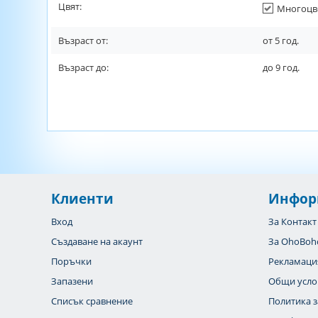
Цвят:
Многоцв
Възраст от:
от
5
год.
Възраст до:
до
9
год.
Клиенти
Инфор
Вход
За Контакт
Създаване на акаунт
За OhoBoh
Поръчки
Рекламаци
Запазени
Общи усло
Списък сравнение
Политика з