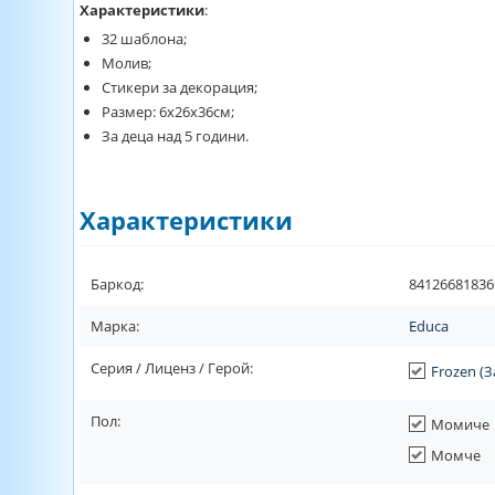
Характеристики
:
32 шаблона;
Молив;
Стикери за декорация;
Размер: 6х26х36см;
За деца над 5 години.
Характеристики
Баркод:
84126681836
Марка:
Educa
Серия / Лиценз / Герой:
Frozen (
Пол:
Момиче
Момче