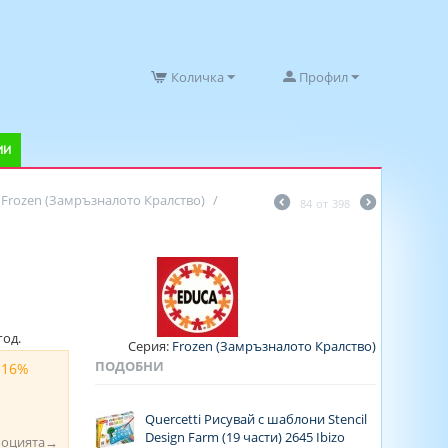
Количка
Профил
ИИ
 Frozen (Замръзналото Кралство)
/
84
от
398
год.
Серия:
Frozen (Замръзналото Кралство)
ПОДОБНИ
 16%
Quercetti Рисувай с шаблони Stencil
Design Farm (19 части) 2645 Ibizo
моцията→