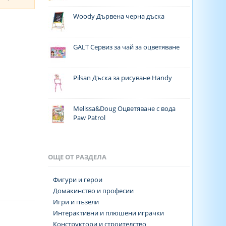
Woody Дървена черна дъска
GALT Сервиз за чай за оцветяване
Pilsan Дъска за рисуване Handy
Melissa&Doug Оцветяване с вода
Paw Patrol
ОЩЕ ОТ РАЗДЕЛА
Фигури и герои
Домакинство и професии
Игри и пъзели
Интерактивни и плюшени играчки
Конструктори и строителство