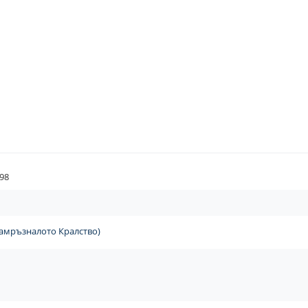
98
Замръзналото Кралство)