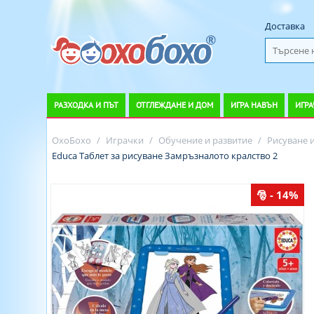
Доставка
РАЗХОДКА И ПЪТ
ОТГЛЕЖДАНЕ И ДОМ
ИГРА НАВЪН
ИГРА
ОхоБохо
/
Играчки
/
Обучение и развитие
/
Рисуване 
Educa Таблет за рисуване Замръзналото кралство 2
- 14%