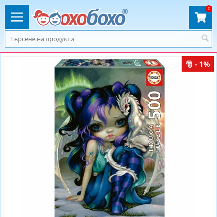
0
- 1%