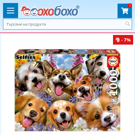
0
- 7%