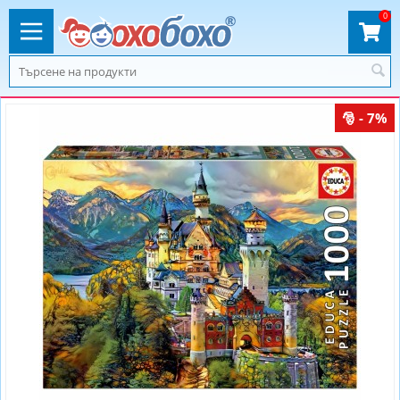
0
- 7%