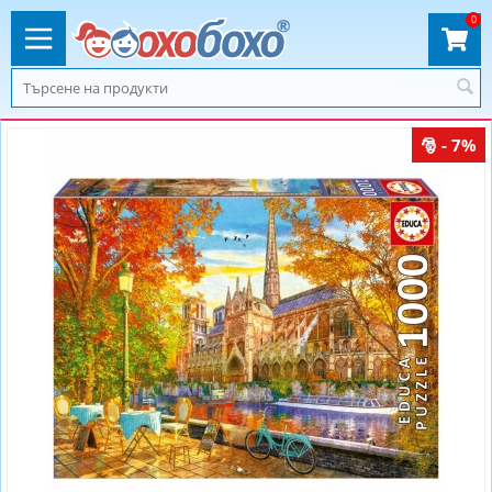
0
- 7%