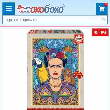
0
- 9%