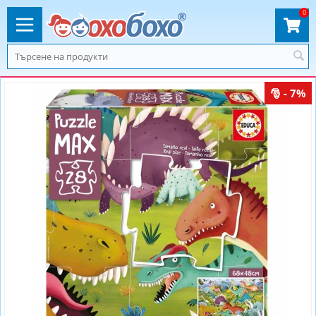
0
- 7%