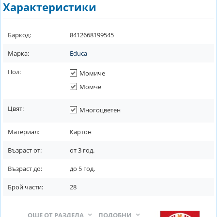
Характеристики
Баркод:
8412668199545
Марка:
Educa
Пол:
Момиче
Момче
Цвят:
Многоцветен
Материал:
Картон
Възраст от:
от
3
год.
Възраст до:
до
5
год.
Брой части:
28
ОЩЕ ОТ РАЗДЕЛА
ПОДОБНИ