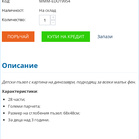
Код:
MMM-EDU19954
Наличност:
На склад
+
Количество:
−
ПОРЪЧАЙ
КУПИ НА КРЕДИТ
Запази
Описание
Детски пъзел с картина на динозаври, подходящ за всеки малък фен.
Характеристики
:
28 части;
Големи парчета;
Размер на сглобения пъзел: 68х48см;
За деца над 3 години.