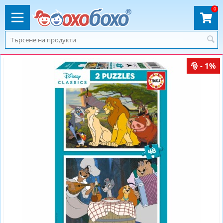
0
- 1%