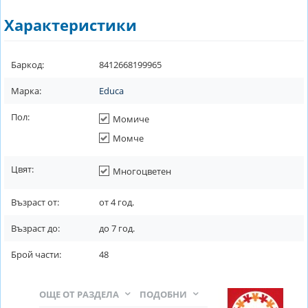
Характеристики
Баркод:
8412668199965
Марка:
Educa
Пол:
Момиче
Момче
Цвят:
Многоцветен
Възраст от:
от
4
год.
Възраст до:
до
7
год.
Брой части:
48
ОЩЕ ОТ РАЗДЕЛА
ПОДОБНИ