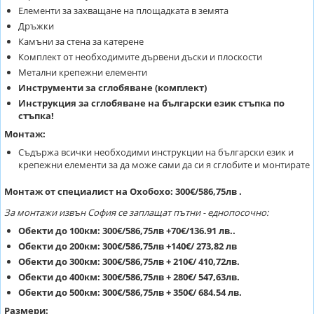
Елементи за захващане на площадката в земята
Дръжки
Камъни за стена за катерене
Комплект от необходимите дървени дъски и плоскости
Метални крепежни елементи
Инструменти за сглобяване (комплект)
Инструкция за сглобяване на български език стъпка по
стъпка!
Монтаж:
Съдържа всички необходими инструкции на български език и
крепежни елементи за да може сами да си я сглобите и монтирате
Монтаж от специалист на Охобохо: 300
€/
586,75
лв
.
За монтажи извън София се заплащат пътни - еднопосочно:
Обекти до 100км: 300
€/
586,75
лв
+70
€/136.91
лв..
Обекти до 200км: 300
€/
586,75
лв
+140
€/ 273,82
лв
Обекти до 300км: 300
€/
586,75
лв
+
210
€/ 410,72
лв.
Обекти до 400км: 300
€/
586,75
лв
+
280
€/ 547,63
лв.
Обекти до 500км: 300
€/
586,75
лв
+ 350
€/ 684.54
лв.
Размери: