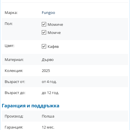
Марка:
Fungoo
Пол:
Момиче
Момче
Цвят:
Кафяв
Материал:
Дърво
Колекция:
2025
Възраст от:
от
4
год.
Възраст до:
до
12
год.
Гаранция и поддръжка
Произход:
Полша
Гаранция:
12
мес.