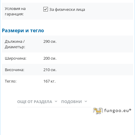
Условия на
За физически лица
гаранция:
Размери и тегло
Дължина /
290
см.
Диаметър:
Широчина:
200
см.
Височина:
210
см.
Тегло:
167
кг.
ОЩЕ ОТ РАЗДЕЛА
ПОДОБНИ