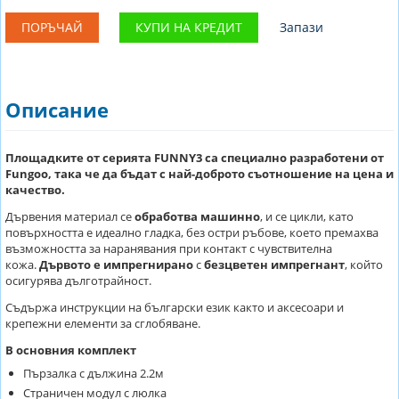
ПОРЪЧАЙ
КУПИ НА КРЕДИТ
Запази
Описание
Площадките от серията FUNNY3 са специално разработени от
Fungoo, така че да бъдат с най-доброто съотношение на цена и
качество.
Дървения материал се
обработва машинно
, и се цикли, като
повърхността е идеално гладка, без остри ръбове, което премахва
възможността за наранявания при контакт с чувствителна
кожа.
Дървото е импрегнирано
с
безцветен импрегнант
, който
осигурява дълготрайност.
Съдържа инструкции на български език както и аксесоари и
крепежни елементи за сглобяване.
В основния комплект
Пързалка с дължина 2.2м
Страничен модул с люлка