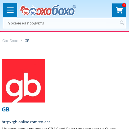
0
ОхоБохо
/
GB
GB
http://gb-online.com/en-en/
Mултикултурният проект GB ( Good Baby ) под егидата на Cybex