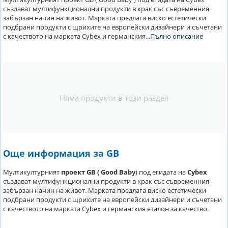
създават мултифункционални продукти в крак със съвременния
забързан начин на живот. Марката предлага виско естетически
подбрани продукти с щрихите на европейски дизайнери и съчетани
с качеството на марката Cybex и германския...
Пълно описание
Няма продукти в този раздел
Още информация за GB
Mултикултурният
проект GB ( Good Baby
) под егидата на
Cybex
създават мултифункционални продукти в крак със съвременния
забързан начин на живот. Марката предлага виско естетически
подбрани продукти с щрихите на европейски дизайнери и съчетани
с качеството на марката Cybex и германския еталон за качество.