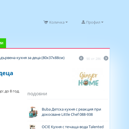
Количка
Профил
ИИ
дървена кухня за деца (80х37х88см)
90
от
286
 деца
: до 8 год.
ПОДОБНИ
Buba Детска кухня с реакция при
докосване Little Chef 088-938
OCIE Кухня с течаща вода Talented