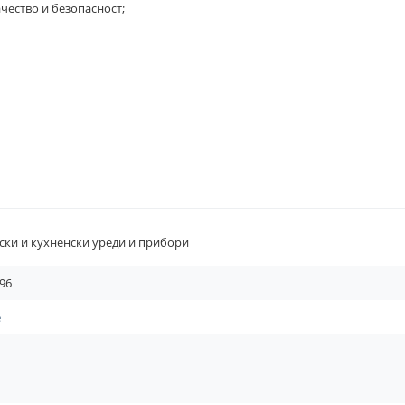
чество и безопасност;
ки и кухненски уреди и прибори
96
e