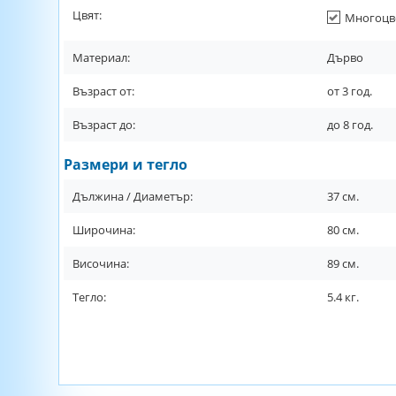
Цвят:
Многоцв
Материал:
Дърво
Възраст от:
от
3
год.
Възраст до:
до
8
год.
Размери и тегло
Дължина / Диаметър:
37
см.
Широчина:
80
см.
Височина:
89
см.
Тегло:
5.4
кг.