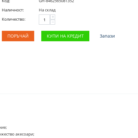
Код:
GH-8462565081352
Наличност:
На склад
+
Количество:
−
ПОРЪЧАЙ
КУПИ НА КРЕДИТ
Запази
ние;
жество акесоари;