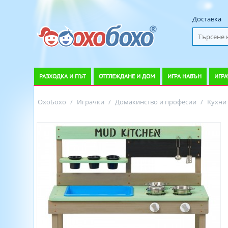
Доставка
РАЗХОДКА И ПЪТ
ОТГЛЕЖДАНЕ И ДОМ
ИГРА НАВЪН
ИГРА
ОхоБохо
/
Играчки
/
Домакинство и професии
/
Кухни