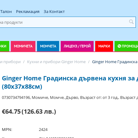
Талон
Рекламация
За Контакт
ЧКИ
МОМИЧЕТА
МОМЧЕТА
ЛИЦЕНЗ / ГЕРОЙ
МАРКИ
ПРОМОЦ
 и прибори
/
Кухни и прибори Ginger Home
/
Ginger Home Градинска 
Ginger Home Градинска дървена кухня за
(80х37х88см)
0730734794196, Момиче, Момче, Дърво, Възраст от: от 3 год., Възраст до
€64.75
(126.63 лв.)
MPN:
2424