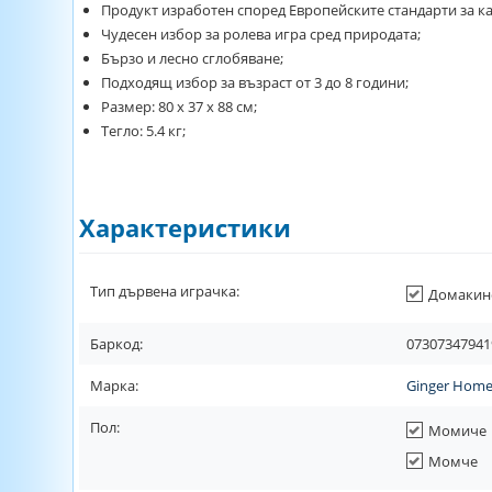
Продукт изработен според Европейските стандарти за ка
Чудесен избор за ролева игра сред природата;
Бързо и лесно сглобяване;
Подходящ избор за възраст от 3 до 8 години;
Размер: 80 х 37 х 88 см;
Тегло: 5.4 кг;
Характеристики
Тип дървена играчка:
Домакинс
Баркод:
07307347941
Марка:
Ginger Hom
Пол:
Момиче
Момче