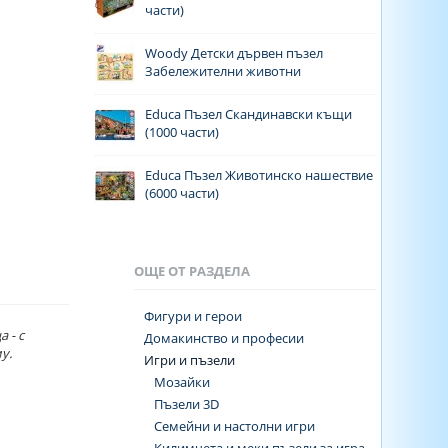
части)
Woody Детски дървен пъзел
Забележителни животни
Educa Пъзел Скандинавски къщи
(1000 части)
Educa Пъзел Животинско нашествие
(6000 части)
ОЩЕ ОТ РАЗДЕЛА
Фигури и герои
 - с
Домакинство и професии
у.
Игри и пъзели
Мозайки
Пъзели 3D
Семейни и настолни игри