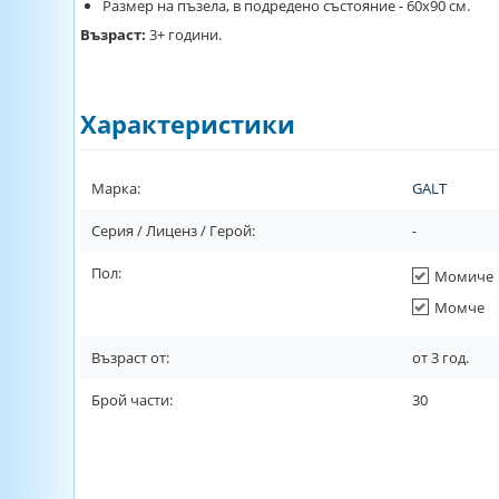
Размер на пъзела, в подредено състояние - 60х90 см.
Възраст:
3+ години.
Характеристики
Марка:
GALT
Серия / Лиценз / Герой:
-
Пол:
Момиче
Момче
Възраст от:
от
3
год.
Брой части:
30