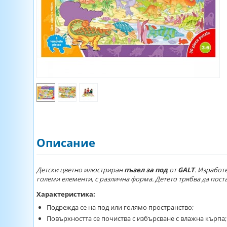
Описание
Детски цветно илюстриран
пъзел за под
от
GALT
. Изработ
големи елементи, с различна форма. Детето трябва да пост
Характеристика:
Подрежда се на под или голямо пространство;
Повърхността се почиства с избърсване с влажна кърпа;