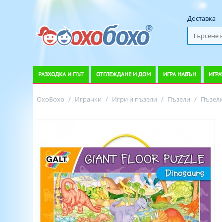
Доставка
РАЗХОДКА И ПЪТ
ОТГЛЕЖДАНЕ И ДОМ
ИГРА НАВЪН
ИГРА
ОхоБохо
/
Играчки
/
Игри и пъзели
/
Пъзели
/
Пъзел