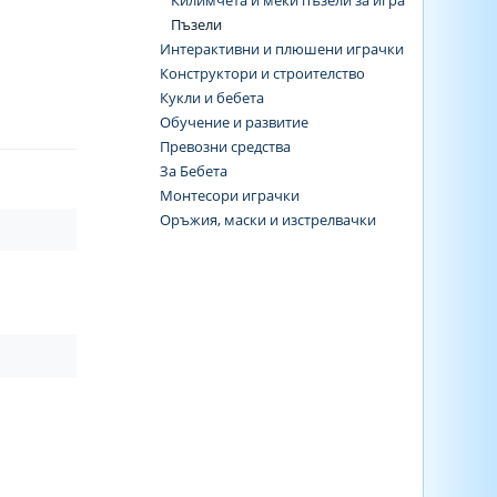
Килимчета и меки пъзели за игра
Пъзели
Интерактивни и плюшени играчки
Конструктори и строителство
Кукли и бебета
Обучение и развитие
Превозни средства
За Бебета
Монтесори играчки
Оръжия, маски и изстрелвачки