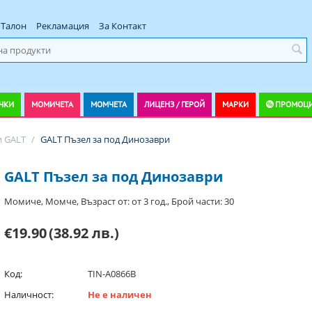
Талон
Рекламация
За Контакт
ЧКИ
МОМИЧЕТА
МОМЧЕТА
ЛИЦЕНЗ / ГЕРОЙ
МАРКИ
ПРОМОЦ
и GALT
/
GALT Пъзел за под Динозаври
GALT Пъзел за под Динозаври
Момиче, Момче, Възраст от: от 3 год., Брой части: 30
€19.90
(38.92 лв.)
Код:
TIN-A0866B
Наличност:
Не е наличен