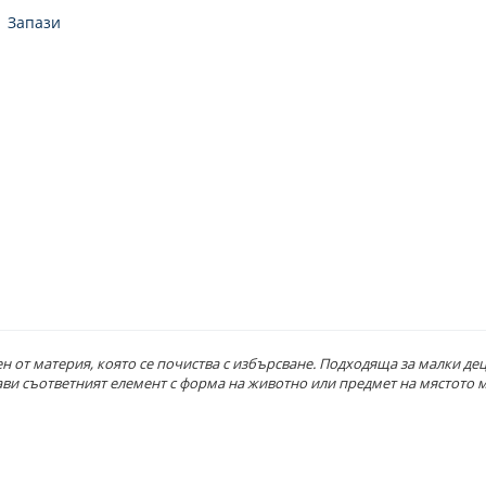
Запази
ен от материя, която се почиства с избърсване. Подходяща за малки деца
ави съответният елемент с форма на животно или предмет на мястото м