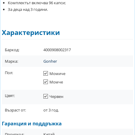
Комплектът включва 96 капси;
За деца над 3 години.
Характеристики
Баркод:
4000908002317
Марка:
Gonher
Пол:
Момиче
Момче
Цвят:
Червен
Възраст от:
от
3
год.
Гаранция и поддръжка
Произход:
Китай