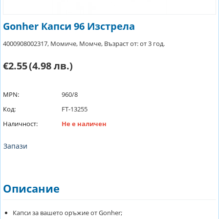
Gonher Капси 96 Изстрела
4000908002317, Момиче, Момче, Възраст от: от 3 год.
€2.55
(4.98 лв.)
MPN:
960/8
Код:
FT-13255
Наличност:
Не е наличен
Запази
Описание
Капси за вашето оръжие от Gonher;