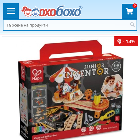
0
- 13%