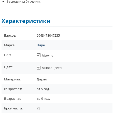
За деца над 5 години.
Характеристики
Баркод:
6943478047235
Марка:
Hape
Пол:
Момче
Цвят:
Многоцветен
Материал:
Дърво
Възраст от:
от
5
год.
Възраст до:
до
9
год.
Брой части:
73