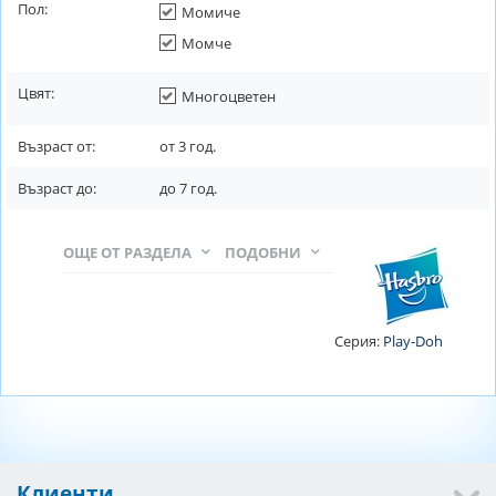
Пол:
Момиче
Момче
Цвят:
Многоцветен
Възраст от:
от
3
год.
Възраст до:
до
7
год.
ОЩЕ ОТ РАЗДЕЛА
ПОДОБНИ
Серия:
Play-Doh
Клиенти