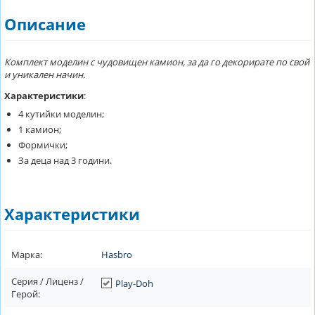
Описание
Комплект моделин с чудовищен камион, за да го декорирате по свой
и уникален начин.
Характеристики
:
4 кутийки моделин;
1 камион;
Формички;
За деца над 3 години.
Характеристики
Марка:
Hasbro
Серия / Лиценз /
Play-Doh
Герой: