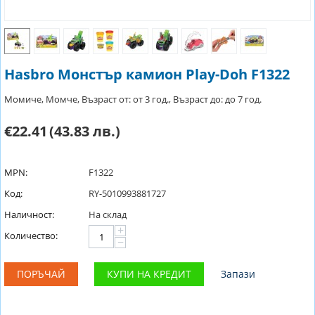
Hasbro Монстър камион Play-Doh F1322
Момиче, Момче, Възраст от: от 3 год., Възраст до: до 7 год.
€22.41
(43.83 лв.)
MPN:
F1322
Код:
RY-5010993881727
Наличност:
На склад
+
Количество:
−
ПОРЪЧАЙ
КУПИ НА КРЕДИТ
Запази