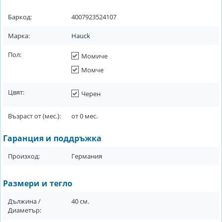
Баркод:
4007923524107
Марка:
Hauck
Пол:
Момиче
Момче
Цвят:
Черен
Възраст от (мес.):
от
0
мес.
Гаранция и поддръжка
Произход:
Германия
Размери и тегло
Дължина /
40
см.
Диаметър: