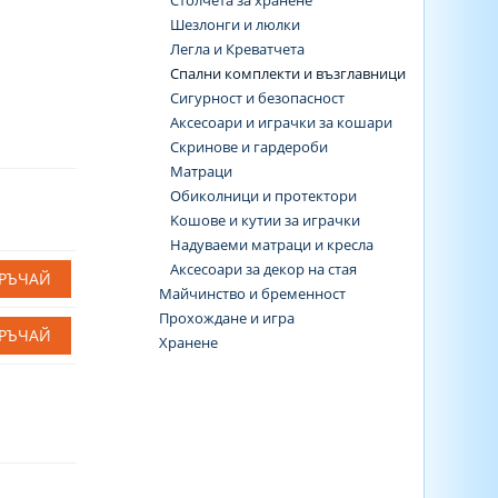
Столчета за хранене
Шезлонги и люлки
Легла и Креватчета
Спални комплекти и възглавници
Сигурност и безопасност
Аксесоари и играчки за кошари
Скринове и гардероби
Матраци
Обиколници и протектори
Koшове и кутии за играчки
Надуваеми матраци и кресла
Аксесоари за декор на стая
РЪЧАЙ
Майчинство и бременност
Прохождане и игра
РЪЧАЙ
Хранене