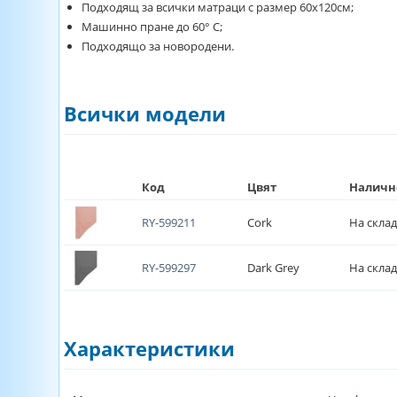
Подходящ за всички матраци с размер 60х120см;
Машинно пране до 60° C;
Подходящо за новородени.
Всички модели
Код
Цвят
Наличн
RY-599211
Cork
На склад
RY-599297
Dark Grey
На склад
Характеристики