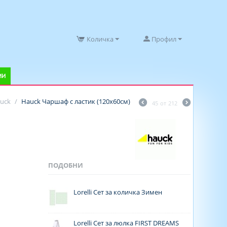
Количка
Профил
ИИ
uck
/
Hauck Чаршаф с ластик (120х60см)
45
от
212
ПОДОБНИ
Lorelli Сет за количка Зимен
Lorelli Сет за люлка FIRST DREAMS