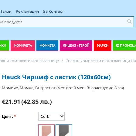
Талон
Рекламация
За Контакт
ЧКИ
МОМИЧЕТА
МОМЧЕТА
ЛИЦЕНЗ / ГЕРОЙ
МАРКИ
ПРОМОЦ
ални комплекти и възглавници
/
Спални комплекти и възглавници Ha
Hauck Чаршаф с ластик (120х60см)
Момиче, Момче, Възраст от (мес.): от 0 мес., Възраст до: до 3 год.
€21.91
(42.85 лв.)
Цвят: