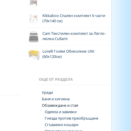
Kikkaboo Спален комплект 6 части
(70x140 см)
Cam Текстилен комплект за Легло-
люлка Cullami
Lorelli Голям Обиколник UNI
(60x120см)
ОЩЕ ОТ РАЗДЕЛА
Уреди
Баня и хигиена
Обзавеждане и стая
Одеяла и завивки
Гнезда против преобръщане
Сгъваеми кошари