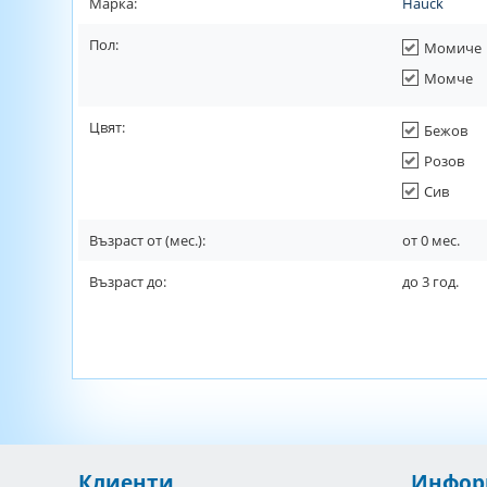
Марка:
Hauck
Пол:
Момиче
Момче
Цвят:
Бежов
Розов
Сив
Възраст от (мес.):
от
0
мес.
Възраст до:
до
3
год.
Клиенти
Инфор